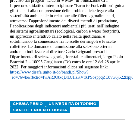
previsto dai progetti “Diderot + Muv” di Fondazione Crt.
Il percorso didattico interdisciplinare "Farm to Fork edition" guida
gli studenti alla comprensione delle problematiche legate alla
sostenibiltà ambientale in relazione alle filiere agroalimentari,
attraverso: l'approfondimento dei diversi metodi di produzione,
l’applicazione degli indicatori ambientali più usati nell’indagine
dei sistemi agroalimentari (ecological, carbon e water footprint),
un approccio interattivo calato nella realtà quotidiana, e
sottolineando la connessione fra le scelte dei singoli e le scelte
collettive. Le domande di ammissione alla selezione esterna
andranno indirizzate al direttore Carlo Grignani presso il
Dipartimento di scienze agrarie, forestali e alimentari, largo Paolo
Braccini 2 – 10095 Grugliasco (To) entro le ore 12 del 28 aprile
2022. Per maggiori informazioni clicca sul seguente link:
https://www.disafa.unito.it/do/bandi.pl/Show?
_id=76wk&fbclid=IwAR3OtxqDrDJHzKVtXPSozppqZE8vw6j522lzpjC
CHIUSA PESIO
UNIVERSITÀ DI TORINO
SAN DEFENDENTE BUSCA