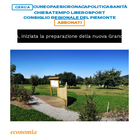
CUNEO
PAESI
CRONACA
POLITICA
SANITÀ
CERCA
CHIESA
TEMPO LIBERO
SPORT
CONSIGLIO REGIONALE DEL PIEMONTE
ABBONATI
llavolo, iniziata la preparazione della nuova Granda Volle
economia