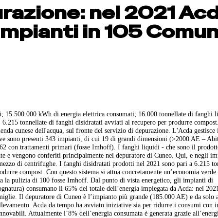
urazione: nel 2021 Ac
impianti in 105 Comun
i; 15.500.000 kWh di energia elettrica consumati; 16.000 tonnellate di fanghi l
i; 6.215 tonnellate di fanghi disidratati avviati al recupero per produrre compos
zienda cunese dell'acqua, sul fronte del servizio di depurazione. L'Acda gestisce i
ove sono presenti 343 impianti, di cui 19 di grandi dimensioni (>2000 AE – Abi
2 con trattamenti primari (fosse Imhoff). I fanghi liquidi - che sono il prodott
te e vengono conferiti principalmente nel depuratore di Cuneo. Qui, e negli im
ezzo di centrifughe. I fanghi disidratati prodotti nel 2021 sono pari a 6.215 to
produrre compost. Con questo sistema si attua concretamente un’economia verde 
 la pulizia di 100 fosse Imhoff. Dal punto di vista energetico, gli impianti di
fognatura) consumano il 65% del totale dell’energia impiegata da Acda: nel 2021
glie. Il depuratore di Cuneo è l’impianto più grande (185.000 AE) e da solo a
sollevamento. Acda da tempo ha avviato iniziative sia per ridurre i consumi con i
rinnovabili. Attualmente l’8% dell’energia consumata è generata grazie all’energ