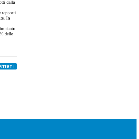
tti dalla
0 rapporti
te. In
’impianto
9% delle
RTISTI