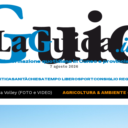
L'informazione quotidiana in Cuneo e provinci
7 agosto 2026
ITICA
SANITÀ
CHIESA
TEMPO LIBERO
SPORT
CONSIGLIO RE
Volley (FOTO e VIDEO)
AGRICOLTURA & AMBIENTE -
S