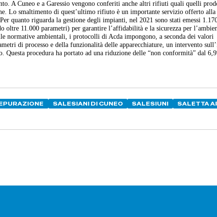
nto. A Cuneo e a Garessio vengono conferiti anche altri rifiuti quali quelli prodo
iche. Lo smaltimento di quest’ultimo rifiuto è un importante servizio offerto alla
Per quanto riguarda la gestione degli impianti, nel 2021 sono stati emessi 1.17
 oltre 11.000 parametri) per garantire l’affidabilità e la sicurezza per l’ambien
alle normative ambientali, i protocolli di Acda impongono, a seconda dei valori
ametri di processo e della funzionalità delle apparecchiature, un intervento sull
. Questa procedura ha portato ad una riduzione delle “non conformità” dal 6,
DEPURAZIONE
SALESIANI DI CUNEO
SALESIUNI
SALETTA A