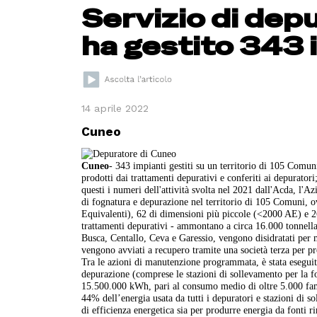
Servizio di dep
ha gestito 343 
14 aprile 2022
Cuneo
Cuneo
- 343 impianti gestiti su un territorio di 105 Comun
prodotti dai trattamenti depurativi e conferiti ai depurator
questi i numeri dell'attività svolta nel 2021 dall'Acda, l'A
di fognatura e depurazione nel territorio di 105 Comuni, 
Equivalenti), 62 di dimensioni più piccole (<2000 AE) e 26
trattamenti depurativi - ammontano a circa 16.000 tonnella
Busca, Centallo, Ceva e Garessio, vengono disidratati per m
vengono avviati a recupero tramite una società terza per 
Tra le azioni di manutenzione programmata, è stata eseguita
depurazione (comprese le stazioni di sollevamento per la 
15.500.000 kWh, pari al consumo medio di oltre 5.000 fami
44% dell’energia usata da tutti i depuratori e stazioni di 
di efficienza energetica sia per produrre energia da fonti 