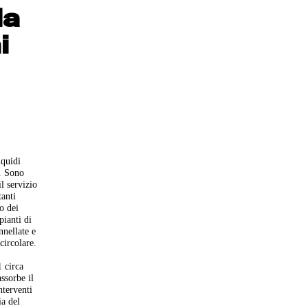
da
i
iquidi
t. Sono
l servizio
tanti
o dei
pianti di
nnellate e
circolare.
 circa
ssorbe il
nterventi
ia del