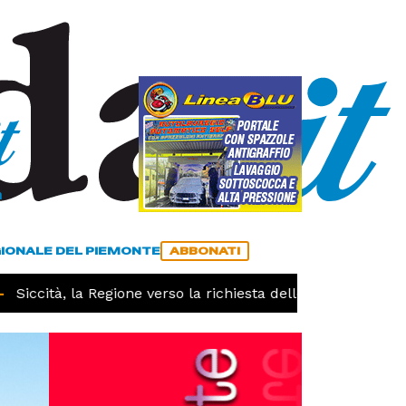
a
ACCEDI
ABBONATI
GIONALE DEL PIEMONTE
ABBONATI
iccità, la Regione verso la richiesta dello stato di calamit