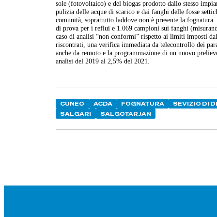
sole (fotovoltaico) e del biogas prodotto dallo stesso impia
pulizia delle acque di scarico e dai fanghi delle fosse sett
comunità, soprattutto laddove non è presente la fognatura. 
di prova per i reflui e 1.069 campioni sui fanghi (misurando
caso di analisi “non conformi” rispetto ai limiti imposti d
riscontrati, una verifica immediata da telecontrollo dei par
anche da remoto e la programmazione di un nuovo prelievo
analisi del 2019 al 2,5% del 2021.
CUNEO
ACDA
FOGNATURA
SEVIZIO DI 
SALGARI
SALGOTARJAN