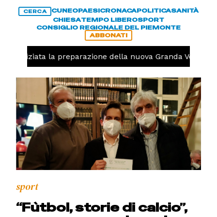
CUNEO
PAESI
CRONACA
POLITICA
SANITÀ
CERCA
CHIESA
TEMPO LIBERO
SPORT
CONSIGLIO REGIONALE DEL PIEMONTE
ABBONATI
olo, iniziata la preparazione della nuova Granda Volley (
sport
“Fùtbol, storie di calcio”,