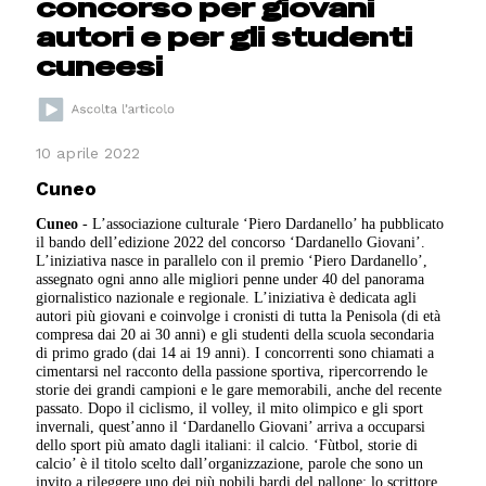
concorso per giovani
autori e per gli studenti
cuneesi
10 aprile 2022
Cuneo
Cuneo
- L’associazione culturale ‘Piero Dardanello’ ha pubblicato
il bando dell’edizione 2022 del concorso ‘Dardanello Giovani’.
L’iniziativa nasce in parallelo con il premio ‘Piero Dardanello’,
assegnato ogni anno alle migliori penne under 40 del panorama
giornalistico nazionale e regionale. L’iniziativa è dedicata agli
autori più giovani e coinvolge i cronisti di tutta la Penisola (di età
compresa dai 20 ai 30 anni) e gli studenti della scuola secondaria
di primo grado (dai 14 ai 19 anni). I concorrenti sono chiamati a
cimentarsi nel racconto della passione sportiva, ripercorrendo le
storie dei grandi campioni e le gare memorabili, anche del recente
passato. Dopo il ciclismo, il volley, il mito olimpico e gli sport
invernali, quest’anno il ‘Dardanello Giovani’ arriva a occuparsi
dello sport più amato dagli italiani: il calcio. ‘Fùtbol, storie di
calcio’ è il titolo scelto dall’organizzazione, parole che sono un
invito a rileggere uno dei più nobili bardi del pallone: lo scrittore