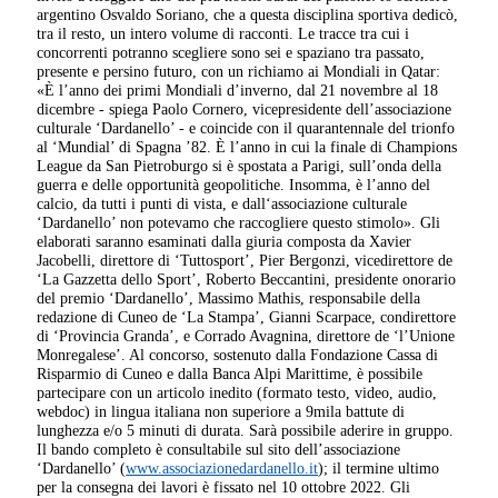
argentino Osvaldo Soriano, che a questa disciplina sportiva dedicò,
tra il resto, un intero volume di racconti. Le tracce tra cui i
concorrenti potranno scegliere sono sei e spaziano tra passato,
presente e persino futuro, con un richiamo ai Mondiali in Qatar:
«È l’anno dei primi Mondiali d’inverno, dal 21 novembre al 18
dicembre - spiega Paolo Cornero, vicepresidente dell’associazione
culturale ‘Dardanello’ - e coincide con il quarantennale del trionfo
al ‘Mundial’ di Spagna ’82. È l’anno in cui la finale di Champions
League da San Pietroburgo si è spostata a Parigi, sull’onda della
guerra e delle opportunità geopolitiche. Insomma, è l’anno del
calcio, da tutti i punti di vista, e dall‘associazione culturale
‘Dardanello’ non potevamo che raccogliere questo stimolo». Gli
elaborati saranno esaminati dalla giuria composta da Xavier
Jacobelli, direttore di ‘Tuttosport’, Pier Bergonzi, vicedirettore de
‘La Gazzetta dello Sport’, Roberto Beccantini, presidente onorario
del premio ‘Dardanello’, Massimo Mathis, responsabile della
redazione di Cuneo de ‘La Stampa’, Gianni Scarpace, condirettore
di ‘Provincia Granda’, e Corrado Avagnina, direttore de ‘l’Unione
Monregalese’. Al concorso, sostenuto dalla Fondazione Cassa di
Risparmio di Cuneo e dalla Banca Alpi Marittime, è possibile
partecipare con un articolo inedito (formato testo, video, audio,
webdoc) in lingua italiana non superiore a 9mila battute di
lunghezza e/o 5 minuti di durata. Sarà possibile aderire in gruppo.
Il bando completo è consultabile sul sito dell’associazione
‘Dardanello’ (
www.associazionedardanello.it
); il termine ultimo
per la consegna dei lavori è fissato nel 10 ottobre 2022. Gli