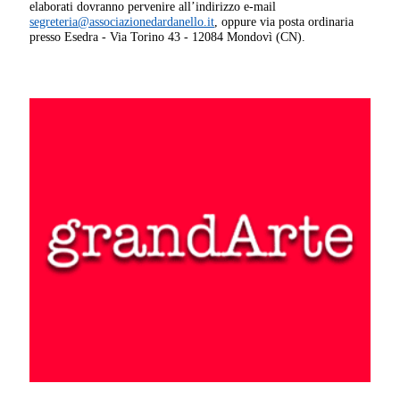
elaborati dovranno pervenire all’indirizzo e-mail
segreteria@associazionedardanello.it
, oppure via posta ordinaria
presso Esedra - Via Torino 43 - 12084 Mondovì (CN).