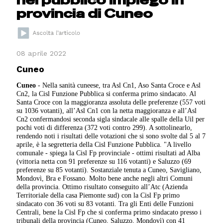
provincia di Cuneo
08 aprile 2022
Cuneo
Cuneo
- Nella sanità cuneese, tra Asl Cn1, Aso Santa Croce e Asl
Cn2, la Cisl Funzione Pubblica si conferma primo sindacato. Al
Santa Croce con la maggioranza assoluta delle preferenze (557 voti
su 1036 votanti), all’Asl Cn1 con la netta maggioranza e all’Asl
Cn2 confermandosi seconda sigla sindacale alle spalle della Uil per
pochi voti di differenza (372 voti contro 299). A sottolinearlo,
rendendo noti i risultati delle votazioni che si sono svolte dal 5 al 7
aprile, è la segretteria della Cisl Funzione Pubblica. "A livello
comunale - spiega la Cisl Fp provinciale - ottimi risultati ad Alba
(vittoria netta con 91 preferenze su 116 votanti) e Saluzzo (69
preferenze su 85 votanti). Sostanziale tenuta a Cuneo, Savigliano,
Mondovì, Bra e Fossano. Molto bene anche negli altri Comuni
della provincia. Ottimo risultato conseguito all’Atc (Azienda
Territoriale della casa Piemonte sud) con la Cisl Fp primo
sindacato con 36 voti su 83 votanti. Tra gli Enti delle Funzioni
Centrali, bene la Cisl Fp che si conferma primo sindacato presso i
tribunali della provincia (Cuneo, Saluzzo, Mondovì) con 41