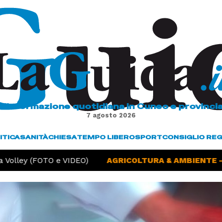
L'informazione quotidiana in Cuneo e provinci
7 agosto 2026
ITICA
SANITÀ
CHIESA
TEMPO LIBERO
SPORT
CONSIGLIO RE
Volley (FOTO e VIDEO)
AGRICOLTURA & AMBIENTE -
S