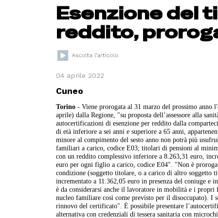
Esenzione del ti
reddito, prorog
04 aprile 2022
Cuneo
Torino
- Viene prorogata al 31 marzo del prossimo anno l'
aprile) dalla Regione, "su proposta dell’assessore alla sani
autocertificazioni di esenzione per reddito dalla compartecip
di età inferiore a sei anni e superiore a 65 anni, apparten
minore al compimento del sesto anno non potrà più usufruire
familiari a carico, codice E03; titolari di pensioni al mini
con un reddito complessivo inferiore a 8.263,31 euro, incr
euro per ogni figlio a carico, codice E04". "Non è prorogata
condizione (soggetto titolare, o a carico di altro soggetto 
incrementato a 11.362,05 euro in presenza del coniuge e in 
è da considerarsi anche il lavoratore in mobilità e i propri 
nucleo familiare così come previsto per il disoccupato). I s
rinnovo del certificato". È possibile presentare l’autocertif
alternativa con credenziali di tessera sanitaria con microchi