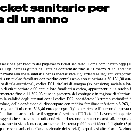
cket sanitario per
a di un anno
esenzione per reddito dal pagamento ticket sanitario. Come comunicato oggi (l
tà Luigi Icardi la giunta dell'ente ha confermato fino al 31 marzo 2023 la validit
azione alla spesa sanitaria per la specialistica riguardanti le seguenti categorie:
enti a un nucleo familiare con reddito complessivo non superiore a 36.151,98 euro
 di tale esenzione), codice E01; titolari di assegno (ex pensione) sociale e lor
mo di età superiore a 60 anni e loro familiari a carico, appartenenti a un nucleo 
ementato fino a 11.362,05 euro in presenza del coniuge e in ragione di ulterior
 la validità degli attestati con il codice E02, considerata l’estrema variabilità 
titolare, della condizione di disoccupato con reddito familiare inferiore a 8.263,
ragione di ulteriori 516,46 euro per ogni figlio a carico. All’interno di questa 
familiari a carico solo se il soggetto è iscritto all’Ufficio del Lavoro ed apparti
oggetti che si trovano in tali condizioni dovranno pertanto recarsi
alla propria 
icazione in via telematica, attraverso il sistema pubblico di identità digitale (Sp
p (Tessera sanitaria - Carta nazionale dei servizi) o qualsiasi altra Carta Nazion