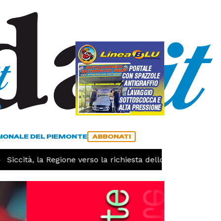
a
ACCEDI
ABBONATI
GIONALE DEL PIEMONTE
ABBONATI
iccità, la Regione verso la richiesta dello stato di calamit