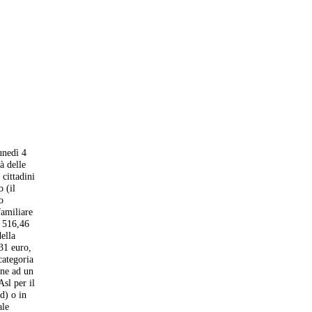
unedì 4
à delle
 cittadini
 (il
o
familiare
i 516,46
della
 31 euro,
categoria
ene ad un
Asl per il
id) o in
ale