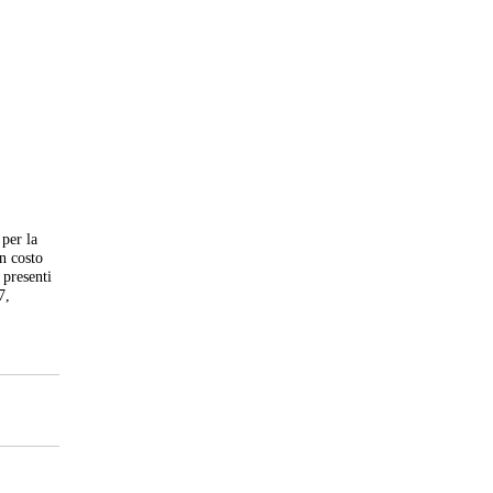
 per la
un costo
 presenti
7,