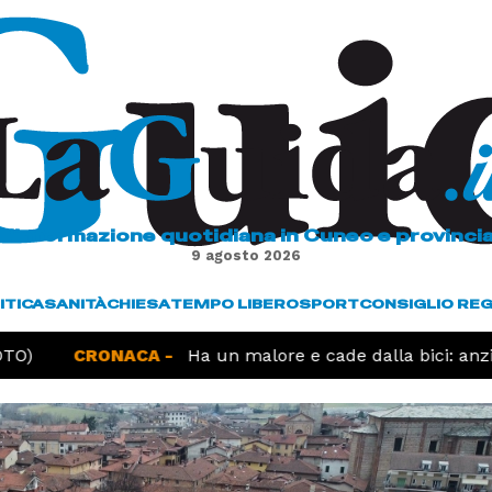
L'informazione quotidiana in Cuneo e provinci
9 agosto 2026
ITICA
SANITÀ
CHIESA
TEMPO LIBERO
SPORT
CONSIGLIO RE
O)
CRONACA -
Ha un malore e cade dalla bici: anzi