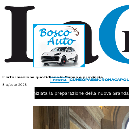
HOME
CONTATTI
L'informazione quotidiana in Cuneo e provincia
CUNEO
PAESI
CRONACA
POL
CERCA
8 agosto 2026
Pallavolo, iniziata la preparazione della nuova Granda V