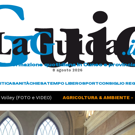
L'informazione quotidiana in Cuneo e provinci
8 agosto 2026
ITICA
SANITÀ
CHIESA
TEMPO LIBERO
SPORT
CONSIGLIO RE
olley (FOTO e VIDEO)
AGRICOLTURA & AMBIENTE -
Si