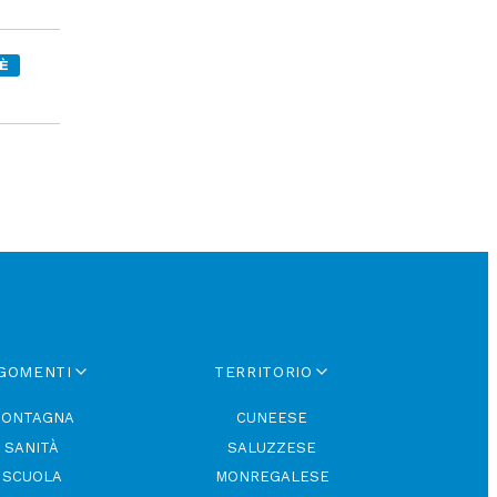
È
GOMENTI
TERRITORIO
ONTAGNA
CUNEESE
SANITÀ
SALUZZESE
SCUOLA
MONREGALESE