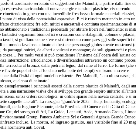
questo straordinario serbatoio di suggestioni che Mainolfi, a partire dalla fine d
gio espressivo caricandolo di nuove energie e tensioni plastiche, riscoprendo
 rimettendo in gioco con una incredibile freschezza formale materiali classici,
al punto di vista delle potenzialità espressive. E ci è riuscito mettendo in atto un
atto citazionistico) fra echi mitici e ancestrali e continua sperimentazione di st
no abbandonato i tradizionali piedestalli per abitare liberi nell’ambiente: si inst
e fantastici organismi biomorfici e crescono come stalagmiti, colonne o pilastri
 su tavoli; si gonfiano come sfere e si distendono come paesaggi sulle superfici d
di un mondo favoloso animato da bestie e personaggi gioiosamente mostruosi (o
); da paesaggi onirici, da alberi e vulcani e montagne; da soli giganteschi e pian
i e cozze… Per molti versi si può considerare l’insieme dell’opera dell’artista 
enza interruzione; articolandosi e diversificandosi attraverso un continuo proces
la terracotta al bronzo, dalla pietra al legno, dal rame al ferro. Le forme (che 
de e favole popolari che affondano nella notte dei tempi) sembrano nascere e
ane dalla fissità di ogni modello esistente. Per Mainolfi, ‘la scultura nasce, si
vulcano, qualcosa di animato’.
esemplarmente i principali aspetti della ricerca plastica di Mainolfi, dagli an
 vita a una narrazione visiva che si sviluppa con grande respiro unitario all’inter
 in scena, senza criteri cronologici, in ordine sparso nella navata centrale, e si i
e sette cappelle laterali”. La rassegna “grandArte 2022 - Help, humanity, ecology,
ulturali, della Regione Piemonte, della Provincia di Cuneo e della Città di Cuneo
ne Crt; del sostegno di Atl, La Guida, Lannutti, Acda, Armando Group, Limo
 Environmental Group, Paneco Ambiente Srl e Generali Agenzia Grande Cuneo
rinfresco incluso. La mostra, ad ingresso gratuito, sarà visitabile fino al 29 ma
della normativa anti Covid.