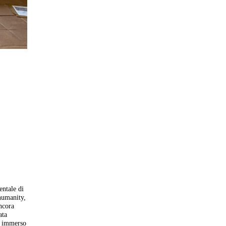
entale di
humanity,
ncora
ata
te immerso