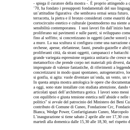
- spiega il curatore della mostra -. È proprio attingendo a 
’70, ha fondato i presupposti fondamentali del suo linguag
un’attitudine figurativa
che sembrava ormai senza futuro, e
terracotta, la pietra e il bronzo considerati come esauriti d
cortocircuito estetico e culturale (postmoderno ma niente aff
sensibilità contemporanea.
I suoi lavori fin dall’inizio han
proliferano sui pavimenti e sulle pareti; si sviluppano com
fino al soffitto; si concretizzano in oggetti (anche sonori)
a muro. La sua scultura si configura come una narrazione 
orchesse, apesse, elefantesse, fauni, pseudo-gazzelle e altri
proliferanti città, da strani oggetti, campanacci e battacch
grande variegata espressione organica unitaria che cresce s
metamorfico che prende corpo nei materiali più diversi, dal
impregnate di valenze fantastiche, di riferimenti a leggen
concretizzarsi in modo quasi spontaneo, autogenerativo, lont
si gonfia, si agita: vuole diventare un’onda, un vento, un 
In questa ampia mostra antologica le opere che documentano 
a oggi, sono state installate con studiata attenzione, dando
articolati spazi dell’architettura gotica. I lavori sono messi
con equilibrio e giusta tensione estetica nell’abside e nell
politics” si avvale del patrocinio del Ministero dei Beni C
contributo di Comune di Cuneo, Fondazione Crc, Fondazio
Bianca, Wedge Power, Confartigianato Cuneo, Marcopolo
L’inaugurazione si tiene sabato 2 aprile alle ore 17,30 con 
martedì alla domenica dalle 15,30 alle 18,30, nel rispetto 