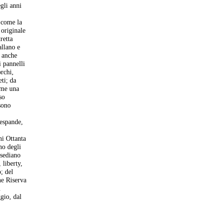
egli anni
 come la
 originale
retta
allano e
, anche
i pannelli
rchi,
eti; da
come una
so
sono
 espande,
ni Ottanta
no degli
nsediano
 liberty,
; del
ne Riserva
.
ggio, dal