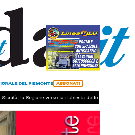
a
ACCEDI
ABBONATI
GIONALE DEL PIEMONTE
ABBONATI
ccità, la Regione verso la richiesta dello stato di calamità