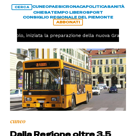
CUNEO
PAESI
CRONACA
POLITICA
SANITÀ
CERCA
CHIESA
TEMPO LIBERO
SPORT
CONSIGLIO REGIONALE DEL PIEMONTE
ABBONATI
Pallavolo, iniziata la preparazione della nuova Granda Vo
cuneo
Dalla Regione oltre 3.5