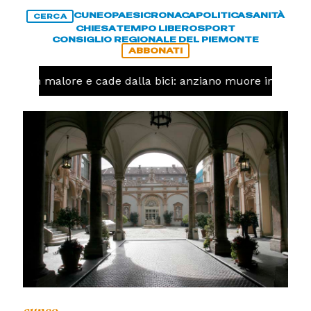
CUNEO
PAESI
CRONACA
POLITICA
SANITÀ
CERCA
CHIESA
TEMPO LIBERO
SPORT
CONSIGLIO REGIONALE DEL PIEMONTE
ABBONATI
Ha un malore e cade dalla bici: anziano muore in corso 
cuneo