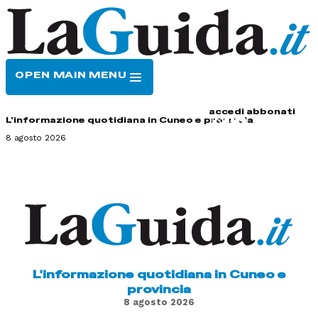
OPEN MAIN MENU
HOME
CONTATTI
accedi
abbonati
L'informazione quotidiana in Cuneo e provincia
8 agosto 2026
L'informazione quotidiana in Cuneo e
provincia
8 agosto 2026