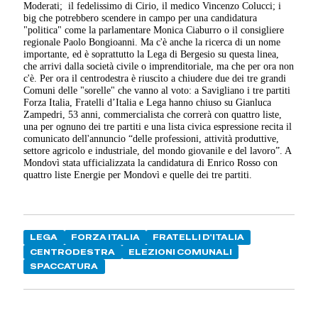
Moderati; il fedelissimo di Cirio, il medico Vincenzo Colucci; i
big che potrebbero scendere in campo per una candidatura
"politica" come la parlamentare Monica Ciaburro o il consigliere
regionale Paolo Bongioanni. Ma c'è anche la ricerca di un nome
importante, ed è soprattutto la Lega di Bergesio su questa linea,
che arrivi dalla società civile o imprenditoriale, ma che per ora non
c'è. Per ora il centrodestra è riuscito a chiudere due dei tre grandi
Comuni delle "sorelle" che vanno al voto: a Savigliano i tre partiti
Forza Italia, Fratelli d’Italia e Lega hanno chiuso su Gianluca
Zampedri, 53 anni, commercialista che correrà con quattro liste,
una per ognuno dei tre partiti e una lista civica espressione recita il
comunicato dell'annuncio “delle professioni, attività produttive,
settore agricolo e industriale, del mondo giovanile e del lavoro”. A
Mondovì stata ufficializzata la candidatura di Enrico Rosso con
quattro liste Energie per Mondovì e quelle dei tre partiti.
LEGA
FORZA ITALIA
FRATELLI D'ITALIA
CENTRODESTRA
ELEZIONI COMUNALI
SPACCATURA