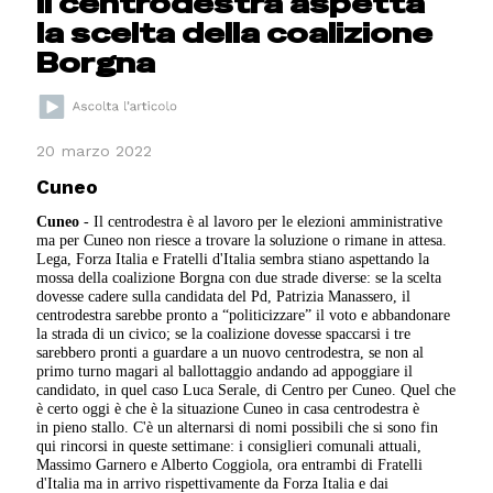
Il centrodestra aspetta
la scelta della coalizione
Borgna
20 marzo 2022
Cuneo
Cuneo
- Il centrodestra è al lavoro per le elezioni amministrative
ma per Cuneo non riesce a trovare la soluzione o rimane in attesa.
Lega, Forza Italia e Fratelli d'Italia sembra stiano aspettando la
mossa della coalizione Borgna con due strade diverse: se la scelta
dovesse cadere sulla candidata del Pd, Patrizia Manassero, il
centrodestra sarebbe pronto a “politicizzare” il voto e abbandonare
la strada di un civico; se la coalizione dovesse spaccarsi i tre
sarebbero pronti a guardare a un nuovo centrodestra, se non al
primo turno magari al ballottaggio andando ad appoggiare il
candidato, in quel caso Luca Serale, di Centro per Cuneo. Quel che
è certo oggi è che è la situazione Cuneo in casa centrodestra è
in pieno stallo. C'è un alternarsi di nomi possibili che si sono fin
qui rincorsi in queste settimane: i consiglieri comunali attuali,
Massimo Garnero e Alberto Coggiola, ora entrambi di Fratelli
d'Italia ma in arrivo rispettivamente da Forza Italia e dai