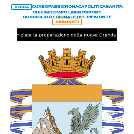
CUNEO
PAESI
CRONACA
POLITICA
SANITÀ
CERCA
CHIESA
TEMPO LIBERO
SPORT
CONSIGLIO REGIONALE DEL PIEMONTE
ABBONATI
volo, iniziata la preparazione della nuova Granda Volley 