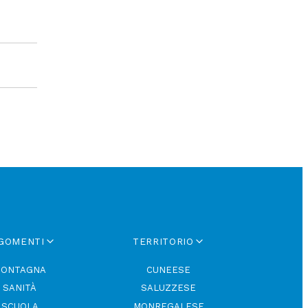
GOMENTI
TERRITORIO
ONTAGNA
CUNEESE
SANITÀ
SALUZZESE
SCUOLA
MONREGALESE