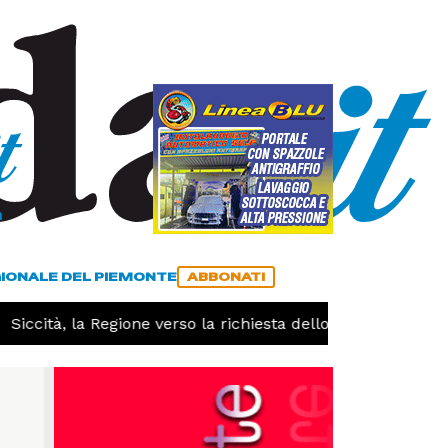
a
ACCEDI
ABBONATI
GIONALE DEL PIEMONTE
ABBONATI
iccità, la Regione verso la richiesta dello stato di calamit