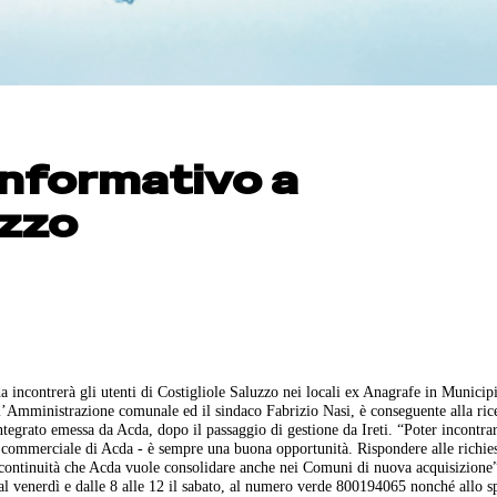
informativo a
uzzo
 incontrerà gli utenti di Costigliole Saluzzo nei locali ex Anagrafe in Municip
 l’Amministrazione comunale ed il sindaco Fabrizio Nasi, è conseguente alla ric
Integrato emessa da Acda, dopo il passaggio di gestione da Ireti. “Poter incontrar
e commerciale di Acda - è sempre una buona opportunità. Rispondere alle richies
na continuità che Acda vuole consolidare anche nei Comuni di nuova acquisizione”
ì al venerdì e dalle 8 alle 12 il sabato, al numero verde 800194065 nonché allo s