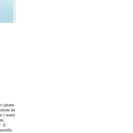
io (piano
ezione da
e i nostri
te,
. Il
portello