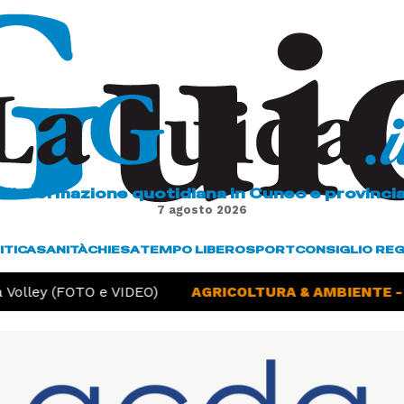
L'informazione quotidiana in Cuneo e provinci
7 agosto 2026
ITICA
SANITÀ
CHIESA
TEMPO LIBERO
SPORT
CONSIGLIO RE
Volley (FOTO e VIDEO)
AGRICOLTURA & AMBIENTE -
S