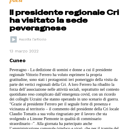
paesi
Il presidente regionale Cri
ha visitato la sede
peveragnese
13 marzo 2022
Cuneo
Peveragno - La dedizione di uomini e donne a cui il presidente
regionale Vittorio Ferrero ha voluto esprimere la propria
gratitudine, sono stati i protagonisti ieri pomeriggio della visita da
parte dei vertici regionali della Cri. A loro Ferrero ha ribadito la
forza dell’associazione nelle attività sociali, soprattutto nel contesto
quotidiano reso complicato dall’emergenza covid, con un ricordo
dei colleghi Ucraini che stanno operando in uno scenario di guerra.
“Grazie al presidente Ferrero per il segnale forte di presenza e
vicinanza al territorio – il commento del presidente della Cri locale
Claudio Tomatis a sua volta ringraziato per il lavoro che sta
svolgendo a Limone Piemonte in qualità di commissario
straordinario -”. Alla giornata ha partecipato anche
l’amministrazione comunale (sindaco e vice), che per il tramite del