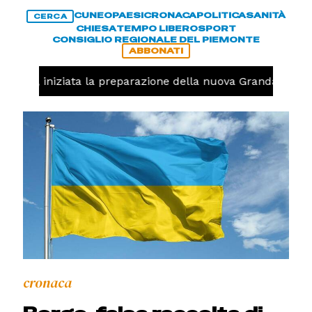
CUNEO
PAESI
CRONACA
POLITICA
SANITÀ
CERCA
CHIESA
TEMPO LIBERO
SPORT
CONSIGLIO REGIONALE DEL PIEMONTE
ABBONATI
lavolo, iniziata la preparazione della nuova Granda Volley
cronaca