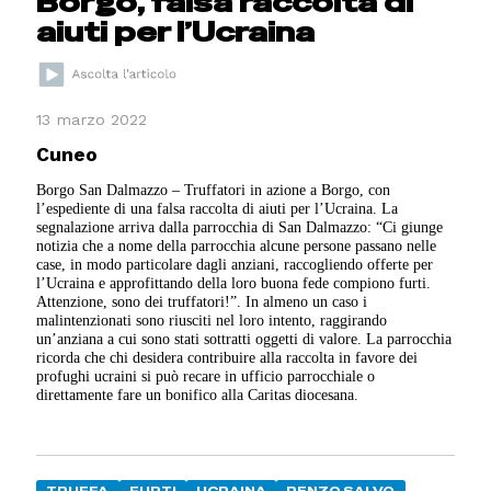
Borgo, falsa raccolta di
aiuti per l’Ucraina
13 marzo 2022
Cuneo
Borgo San Dalmazzo – Truffatori in azione a Borgo, con
l’espediente di una falsa raccolta di aiuti per l’Ucraina. La
segnalazione arriva dalla parrocchia di San Dalmazzo: “Ci giunge
notizia che a nome della parrocchia alcune persone passano nelle
case, in modo particolare dagli anziani, raccogliendo offerte per
l’Ucraina e approfittando della loro buona fede compiono furti.
Attenzione, sono dei truffatori!”. In almeno un caso i
malintenzionati sono riusciti nel loro intento, raggirando
un’anziana a cui sono stati sottratti oggetti di valore. La parrocchia
ricorda che chi desidera contribuire alla raccolta in favore dei
profughi ucraini si può recare in ufficio parrocchiale o
direttamente fare un bonifico alla Caritas diocesana.
TRUFFA
FURTI
UCRAINA
RENZO SALVO