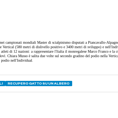
nei campionati mondiali Master di scialpinismo disputati a Piancavallo-Alpagn
are Vertical (580 metri di dislivello positivo e 3400 metri di sviluppo) e nell'Ind
 atleti di 12 nazioni: a rappresentare l'Italia il monregalese Marco Franco e la 
vì. Chiara Musso è salita due volte sul secondo gradino del podio nella Vertica
 podio nell'Individual.
LI
RECUPERO GATTO SU UN ALBERO