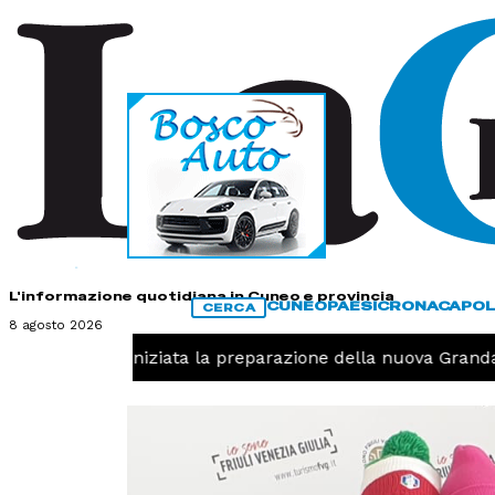
HOME
CONTATTI
L'informazione quotidiana in Cuneo e provincia
CUNEO
PAESI
CRONACA
POL
CERCA
8 agosto 2026
 -
Pallavolo, iniziata la preparazione della nuova Granda 