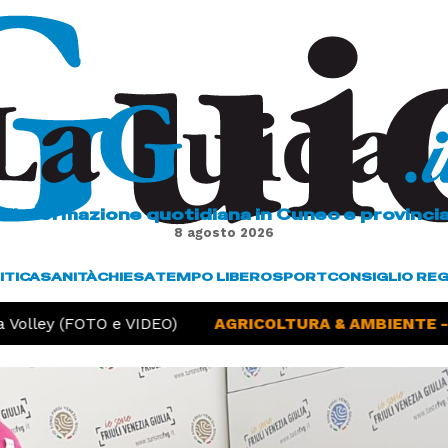
L'informazione quotidiana in Cuneo e provinci
8 agosto 2026
ITICA
SANITÀ
CHIESA
TEMPO LIBERO
SPORT
CONSIGLIO RE
Volley (FOTO e VIDEO)
AGRICOLTURA & AMBIENTE -