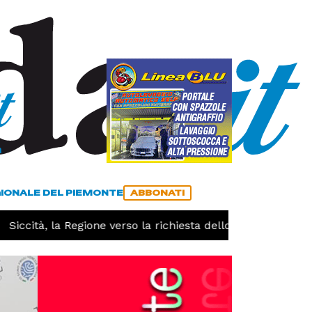
a
ACCEDI
ABBONATI
GIONALE DEL PIEMONTE
ABBONATI
Siccità, la Regione verso la richiesta dello stato di calamit