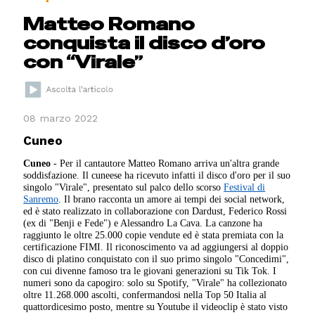
Matteo Romano
conquista il disco d’oro
con “Virale”
08 marzo 2022
Cuneo
Cuneo
- Per il cantautore Matteo Romano arriva un'altra grande
soddisfazione. Il cuneese ha ricevuto infatti il disco d'oro per il suo
singolo "Virale", presentato sul palco dello scorso
Festival di
Sanremo
. Il brano racconta un amore ai tempi dei social network,
ed è stato realizzato in collaborazione con Dardust, Federico Rossi
(ex di "Benji e Fede") e Alessandro La Cava. La canzone ha
raggiunto le oltre 25.000 copie vendute ed è stata premiata con la
certificazione FIMI. Il riconoscimento va ad aggiungersi al doppio
disco di platino conquistato con il suo primo singolo "Concedimi",
con cui divenne famoso tra le giovani generazioni su Tik Tok. I
numeri sono da capogiro: solo su Spotify, "Virale" ha collezionato
oltre 11.268.000 ascolti, confermandosi nella Top 50 Italia al
quattordicesimo posto, mentre su Youtube il videoclip è stato visto