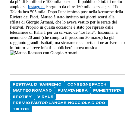
da più di 5 milioni e 100 mila persone. Il pubblico è infatti molto
ampio: su
Instagram
è seguito da oltre 160 mila persone, su Tik
Tok da ben 505 mila. Dopo l'undicesimo post nella kermesse della
Riviera dei Fiori, Matteo è stato invitato nei giorni scorsi alla
sfilata di Giorgio Armani, che lo aveva vestito per le serate del
Festival. Proprio in questa occasione è stato poi ripreso dalle
telecamere di Italia 1 per un servizio de “Le Iene”. Insomma, a
nemmeno 20 anni (che compirà il prossimo 20 marzo) ha già
raggiunto grandi risultati, ma sicuramente altrettanti ne arriveranno
in futuro: a breve infatti pubblicherà nuova musica.
FESTIVAL DI SANREMO
CONSEGNE PACCHI
MATTEO ROMANO
FUMATA NERA
FUMETTISTA
SPOTIFY
VIRALE
PREMIO FAUTOR LANGAE-NOCCIOLA D'ORO
TIK TOK