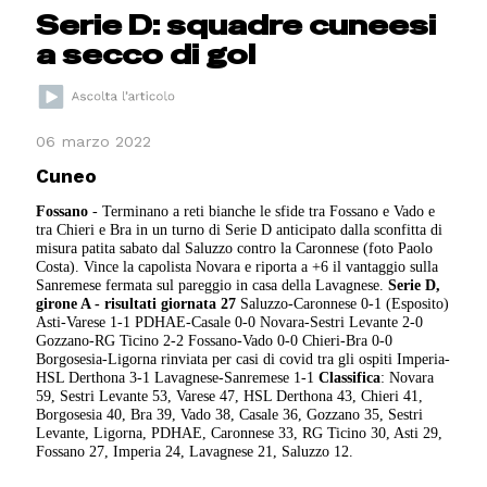
Serie D: squadre cuneesi
a secco di gol
06 marzo 2022
Cuneo
Fossano
- Terminano a reti bianche le sfide tra Fossano e Vado e
tra Chieri e Bra in un turno di Serie D anticipato dalla sconfitta di
misura patita sabato dal Saluzzo contro la Caronnese (foto Paolo
Costa). Vince la capolista Novara e riporta a +6 il vantaggio sulla
Sanremese fermata sul pareggio in casa della Lavagnese.
Serie D,
girone A - risultati giornata 27
Saluzzo-Caronnese 0-1 (Esposito)
Asti-Varese 1-1 PDHAE-Casale 0-0 Novara-Sestri Levante 2-0
Gozzano-RG Ticino 2-2 Fossano-Vado 0-0 Chieri-Bra 0-0
Borgosesia-Ligorna rinviata per casi di covid tra gli ospiti Imperia-
HSL Derthona 3-1 Lavagnese-Sanremese 1-1
Classifica
: Novara
59, Sestri Levante 53, Varese 47, HSL Derthona 43, Chieri 41,
Borgosesia 40, Bra 39, Vado 38, Casale 36, Gozzano 35, Sestri
Levante, Ligorna, PDHAE, Caronnese 33, RG Ticino 30, Asti 29,
Fossano 27, Imperia 24, Lavagnese 21, Saluzzo 12.