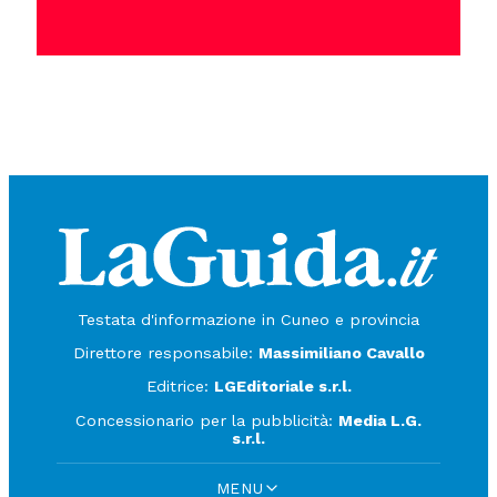
Testata d'informazione in Cuneo e provincia
Direttore responsabile:
Massimiliano Cavallo
Editrice:
LGEditoriale s.r.l.
Concessionario per la pubblicità:
Media L.G.
s.r.l.
MENU