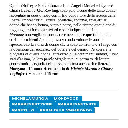
Oprah Winfrey e Nadia Comaneci, da Angela Merkel e Beyoncè,
Chiara Lubich e J.K. Rowling, sono solo alcune delle tante donne
raccontate in questo libro con il filo conduttore della ricerca della
libertà. Imprenditrici, artiste, politiche, sportive, intellettuali,
donne che hanno lottato, vinto e perso, nella ricerca quotidiana di
raggiungere i loro obiettivi ed essere indipendenti. Le
Morgane
non vogliono compiacere nessuno, se questo mette in
crisi la loro identità, e in questo secondo volume le autrici
ripercorrono la storia di donne che si sono confrontate a lungo con
la questione del successo, del potere e del denaro. Percorrere la
biografia di queste donne, attraverso gli avvenimenti salienti, i loro
stati d'animo, le loro parole virgolettate, ci permette di lottare
contro molti pregiudizi che nascono prima ancora di riflettere.
Morgana - L’uomo ricco sono io
di Michela Murgia e Chiara
Tagliaferri
Mondadori 19 euro
MICHELA MURGIA
MONDADORI
RAPPRESENTZIONE
RAPPRESNETANTE
RASETLLO
RASMUS E IL VAGABONDO