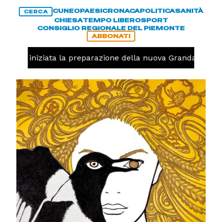
CUNEO
PAESI
CRONACA
POLITICA
SANITÀ
CERCA
CHIESA
TEMPO LIBERO
SPORT
CONSIGLIO REGIONALE DEL PIEMONTE
ABBONATI
avolo, iniziata la preparazione della nuova Granda Volley