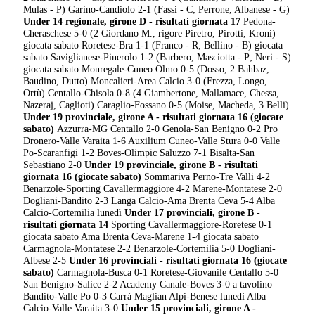
Mulas - P) Garino-Candiolo 2-1 (Fassi - C; Perrone, Albanese - G)
Under 14 regionale, girone D - risultati giornata 17
Pedona-
Cheraschese 5-0 (2 Giordano M., rigore Piretro, Pirotti, Kroni)
giocata sabato Roretese-Bra 1-1 (Franco - R; Bellino - B) giocata
sabato Saviglianese-Pinerolo 1-2 (Barbero, Masciotta - P; Neri - S)
giocata sabato Monregale-Cuneo Olmo 0-5 (Dosso, 2 Bahbaz,
Baudino, Dutto) Moncalieri-Area Calcio 3-0 (Frezza, Longo,
Ortù) Centallo-Chisola 0-8 (4 Giambertone, Mallamace, Chessa,
Nazeraj, Caglioti) Caraglio-Fossano 0-5 (Moise, Macheda, 3 Belli)
Under 19 provinciale, girone A - risultati giornata 16 (giocate
sabato)
Azzurra-MG Centallo 2-0 Genola-San Benigno 0-2 Pro
Dronero-Valle Varaita 1-6 Auxilium Cuneo-Valle Stura 0-0 Valle
Po-Scaranfigi 1-2 Boves-Olimpic Saluzzo 7-1 Bisalta-San
Sebastiano 2-0
Under 19 provinciale, girone B - risultati
giornata 16 (giocate sabato)
Sommariva Perno-Tre Valli 4-2
Benarzole-Sporting Cavallermaggiore 4-2 Marene-Montatese 2-0
Dogliani-Bandito 2-3 Langa Calcio-Ama Brenta Ceva 5-4 Alba
Calcio-Cortemilia lunedì
Under 17 provinciali, girone B -
risultati giornata 14
Sporting Cavallermaggiore-Roretese 0-1
giocata sabato Ama Brenta Ceva-Marene 1-4 giocata sabato
Carmagnola-Montatese 2-2 Benarzole-Cortemilia 5-0 Dogliani-
Albese 2-5
Under 16 provinciali - risultati giornata 16 (giocate
sabato)
Carmagnola-Busca 0-1 Roretese-Giovanile Centallo 5-0
San Benigno-Salice 2-2 Academy Canale-Boves 3-0 a tavolino
Bandito-Valle Po 0-3 Carrà Maglian Alpi-Benese lunedì Alba
Calcio-Valle Varaita 3-0
Under 15 provinciali, girone A -