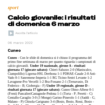
sport
Calcio giovanile: i risultati
di domenica 6 marzo
06 marzo 2022
Cuneo
Cuneo
- Con le sfide di domenica si è chiuso il programma del
primo fine settimana di marzo per quanto riguarda i campionati di
calcio giovanili.
Under 19 nazionale, girone A - risultati
giornata 17 (giocate sabato):
Chieri-Saluzzo 2-0 (Maniscalco,
Ciampolillo) Ligorna-HSL Derthona 1-1 PDHAE-Casale 2-0 Asti-
Vado 0-1 Sanremese-Imperia 1-1 RG Ticino-Sestri Levante 1-2
Lavagnese-Pro Vercelli 1-2 Bra-Fossano 2-1 (Ternavasio, Di
Federico - B; Giobergia - F)
Under 19 regionale, girone D -
risultati giornata 17 (giocate sabato):
Cuneo Olmo-Albese 0-1
(Freni) PancalieriCastagnole-Pedona 1-1 (Torta - P; Peretti - C)
Centallo-Caraglio 3-0 (3 Monge) Garino-Pinerolo 1-1 (Saddi - G;
Malano - P) Chisola-Carignano 3-4 (Bosio, Bosio, Rossi, Bosio -