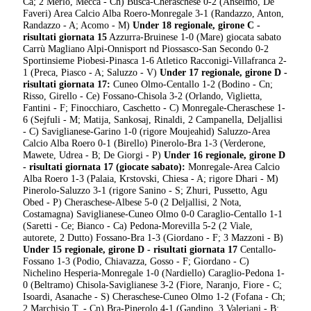
Ca; 2 Merlo, Mecca - Ch) Busca-Cheraschese 0-2 (Anselmo, De
Faveri) Area Calcio Alba Roero-Monregale 3-1 (Randazzo, Anton,
Randazzo - A; Acomo - M)
Under 18 regionale, girone C -
risultati giornata 15
Azzurra-Bruinese 1-0 (Mare) giocata sabato
Carrù Magliano Alpi-Onnisport nd Piossasco-San Secondo 0-2
Sportinsieme Piobesi-Pinasca 1-6 Atletico Racconigi-Villafranca 2-
1 (Preca, Piasco - A; Saluzzo - V)
Under 17 regionale, girone D -
risultati giornata 17:
Cuneo Olmo-Centallo 1-2 (Bodino - Cn;
Risso, Girello - Ce) Fossano-Chisola 3-2 (Orlando, Viglietta,
Fantini - F; Finocchiaro, Caschetto - C) Monregale-Cheraschese 1-
6 (Sejfuli - M; Matija, Sankosaj, Rinaldi, 2 Campanella, Deljallisi
- C) Saviglianese-Garino 1-0 (rigore Moujeahid) Saluzzo-Area
Calcio Alba Roero 0-1 (Birello) Pinerolo-Bra 1-3 (Verderone,
Mawete, Udrea - B; De Giorgi - P)
Under 16 regionale, girone D
- risultati giornata 17 (giocate sabato):
Monregale-Area Calcio
Alba Roero 1-3 (Palaia, Krstovski, Chiesa - A; rigore Dhari - M)
Pinerolo-Saluzzo 3-1 (rigore Sanino - S; Zhuri, Pussetto, Agu
Obed - P) Cheraschese-Albese 5-0 (2 Deljallisi, 2 Nota,
Costamagna) Saviglianese-Cuneo Olmo 0-0 Caraglio-Centallo 1-1
(Saretti - Ce; Bianco - Ca) Pedona-Morevilla 5-2 (2 Viale,
autorete, 2 Dutto) Fossano-Bra 1-3 (Giordano - F; 3 Mazzoni - B)
Under 15 regionale, girone D - risultati giornata 17
Centallo-
Fossano 1-3 (Podio, Chiavazza, Gosso - F; Giordano - C)
Nichelino Hesperia-Monregale 1-0 (Nardiello) Caraglio-Pedona 1-
0 (Beltramo) Chisola-Saviglianese 3-2 (Fiore, Naranjo, Fiore - C;
Isoardi, Asanache - S) Cheraschese-Cuneo Olmo 1-2 (Fofana - Ch;
2 Marchisio T. - Cn) Bra-Pinerolo 4-1 (Gandino, 3 Valeriani - B;