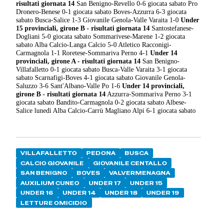
risultati giornata 14
San Benigno-Revello 0-6 giocata sabato Pro
Dronero-Benese 0-1 giocata sabato Boves-Azzurra 6-3 giocata
sabato Busca-Salice 1-3 Giovanile Genola-Valle Varaita 1-0
Under
15 provinciali, girone B - risultati giornata 14
Santostefanese-
Dogliani 5-0 giocata sabato Sommarivese-Marene 1-2 giocata
sabato Alba Calcio-Langa Calcio 5-0 Atletico Racconigi-
Carmagnola 1-1 Roretese-Sommariva Perno 4-1
Under 14
provinciali, girone A - risultati giornata 14
San Benigno-
Villafalletto 0-1 giocata sabato Busca-Valle Varaita 3-1 giocata
sabato Scarnafigi-Boves 4-1 giocata sabato Giovanile Genola-
Saluzzo 3-6 Sant'Albano-Valle Po 1-6
Under 14 provinciali,
girone B - risultati giornata 14
Azzurra-Sommariva Perno 3-1
giocata sabato Bandito-Carmagnola 0-2 giocata sabato Albese-
Salice lunedì Alba Calcio-Carrù Magliano Alpi 6-1 giocata sabato
VILLAFALLETTO
PEDONA
BUSCA
CALCIO GIOVANILE
GIOVANILE CENTALLO
SAN BENIGNO
BOVES
VALVERMENAGNA
AUXILIUM CUNEO
UNDER 17
UNDER 15
UNDER 16
UNDER 14
UNDER 18
UNDER 19
LETTURE OMICIDIO