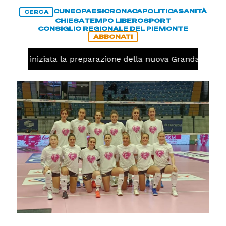
CUNEO
PAESI
CRONACA
POLITICA
SANITÀ
CERCA
CHIESA
TEMPO LIBERO
SPORT
CONSIGLIO REGIONALE DEL PIEMONTE
ABBONATI
avolo, iniziata la preparazione della nuova Granda Volley