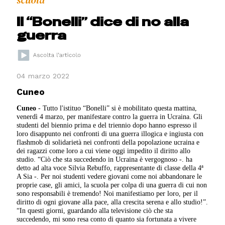
scuola
Il “Bonelli” dice di no alla
guerra
04 marzo 2022
Cuneo
Cuneo
- Tutto l'istituo “Bonelli” si è mobilitato questa mattina,
venerdì 4 marzo, per manifestare contro la guerra in Ucraina. Gli
studenti del biennio prima e del triennio dopo hanno espresso il
loro disappunto nei confronti di una guerra illogica e ingiusta con
flashmob di solidarietà nei confronti della popolazione ucraina e
dei ragazzi come loro a cui viene oggi impedito il diritto allo
studio. “Ciò che sta succedendo in Ucraina è vergognoso -. ha
detto ad alta voce Silvia Rebuffo, rappresentante di classe della 4ª
A Sia -. Per noi studenti vedere giovani come noi abbandonare le
proprie case, gli amici, la scuola per colpa di una guerra di cui non
sono responsabili è tremendo! Noi manifestiamo per loro, per il
diritto di ogni giovane alla pace, alla crescita serena e allo studio!”.
“In questi giorni, guardando alla televisione ciò che sta
succedendo, mi sono resa conto di quanto sia fortunata a vivere