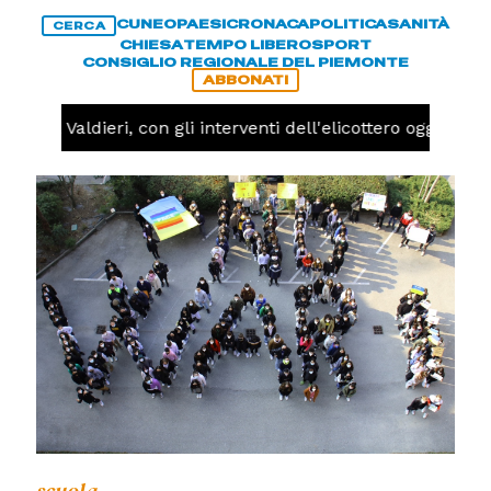
CUNEO
PAESI
CRONACA
POLITICA
SANITÀ
CERCA
CHIESA
TEMPO LIBERO
SPORT
CONSIGLIO REGIONALE DEL PIEMONTE
ABBONATI
ndio a Valdieri, con gli interventi dell'elicottero oggi pot