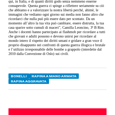
qui, in Italia, e di quanti diritti godo senza nemmeno esserne
consapevole. Questa guerra ci spinge a riflettere seriamente su ciò
che abbiamo e a valorizzare la nostra libertà perché, ahimè, le
immagini che vediamo ogni giorno sui media non fanno altro che
ricordarci che nulla può più essere dato per scontato. Da un
momento all’altro la tua vita può cambiare, essere distrutta, la tua
casa sparire sotto cumuli di maceri”, Camilla Leoncino, 3ª B Rim.
Anche i docenti hanno partecipato ai flashmob per ricordare a tutti
che giovani e adulti possono e devono unirsi per ricordare al
mondo intero il rispetto dei diritti umani e gridare a gran voce il
proprio disappunto nei confronti di questa guerra illogica e brutale
e l’utilizzo irresponsabile delle bombe a grappolo (interdette dal
2010 dalla Convezione di Oslo) sui civili.
BONELLI
RAPINA A MANO ARMATA
RAPINA AGGRAVATA