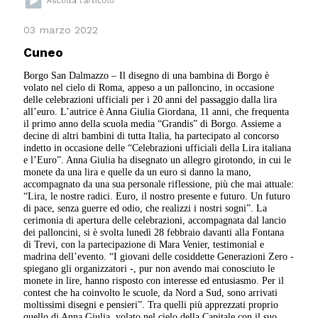
03 marzo 2022
Cuneo
Borgo San Dalmazzo – Il disegno di una bambina di Borgo è
volato nel cielo di Roma, appeso a un palloncino, in occasione
delle celebrazioni ufficiali per i 20 anni del passaggio dalla lira
all’euro. L’autrice è Anna Giulia Giordana, 11 anni, che frequenta
il primo anno della scuola media “Grandis” di Borgo. Assieme a
decine di altri bambini di tutta Italia, ha partecipato al concorso
indetto in occasione delle “Celebrazioni ufficiali della Lira italiana
e l’Euro”. Anna Giulia ha disegnato un allegro girotondo, in cui le
monete da una lira e quelle da un euro si danno la mano,
accompagnato da una sua personale riflessione, più che mai attuale:
“Lira, le nostre radici. Euro, il nostro presente e futuro. Un futuro
di pace, senza guerre ed odio, che realizzi i nostri sogni”. La
cerimonia di apertura delle celebrazioni, accompagnata dal lancio
dei palloncini, si è svolta lunedì 28 febbraio davanti alla Fontana
di Trevi, con la partecipazione di Mara Venier, testimonial e
madrina dell’evento. “I giovani delle cosiddette Generazioni Zero -
spiegano gli organizzatori -, pur non avendo mai conosciuto le
monete in lire, hanno risposto con interesse ed entusiasmo. Per il
contest che ha coinvolto le scuole, da Nord a Sud, sono arrivati
moltissimi disegni e pensieri”. Tra quelli più apprezzati proprio
quello di Anna Giulia, volato nel cielo della Capitale con il suo