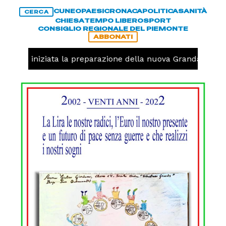
CUNEO
PAESI
CRONACA
POLITICA
SANITÀ
CERCA
CHIESA
TEMPO LIBERO
SPORT
CONSIGLIO REGIONALE DEL PIEMONTE
ABBONATI
lavolo, iniziata la preparazione della nuova Granda Volley