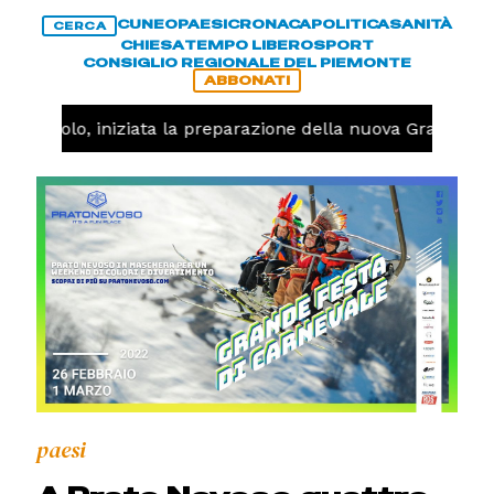
CUNEO
PAESI
CRONACA
POLITICA
SANITÀ
CERCA
CHIESA
TEMPO LIBERO
SPORT
CONSIGLIO REGIONALE DEL PIEMONTE
ABBONATI
Pallavolo, iniziata la preparazione della nuova Granda Vo
paesi