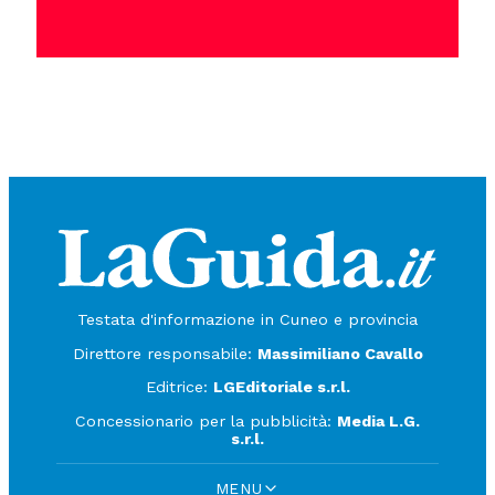
Testata d'informazione in Cuneo e provincia
Direttore responsabile:
Massimiliano Cavallo
Editrice:
LGEditoriale s.r.l.
Concessionario per la pubblicità:
Media L.G.
s.r.l.
MENU