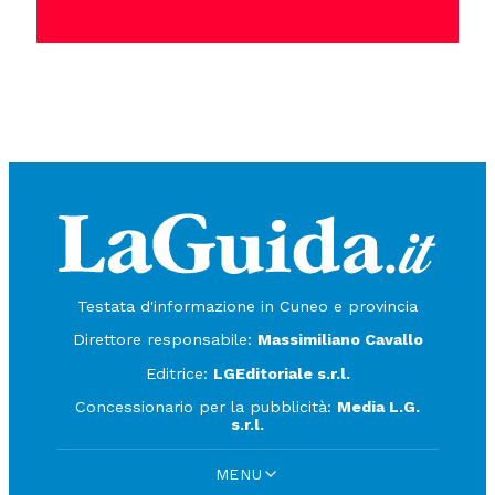
Testata d'informazione in Cuneo e provincia
Direttore responsabile:
Massimiliano Cavallo
Editrice:
LGEditoriale s.r.l.
Concessionario per la pubblicità:
Media L.G.
s.r.l.
MENU