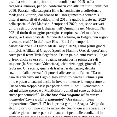
pista ha vinto il suo primo titolo mondiale nel 2015, nella
categoria Juniores, per poi confermarsi con altri tre titoli iridati nel
2016. Passata nella categoria Elite ha continuato a collezionare
medaglie e vittorie, dal bronzo nell’inseguimento a squadre su
pista ai mondiali di Apeldoorn nel 2018, a quello iridato nel 2020
nella specialità del Madison. Sempre nel 2020, poi, sono arrivati
gli ori agli Europei in Bulgaria, nell’Omnium e nel Madison. Nel
2021 il titolo di maggior prestigio: campionessa del mondo su
strada, ai Campionati del Mondo di Ciclismo, in Belgio, “un sogno
diventato realtà” lo definisce Elisa. E nel frattempo, la
partecipazione alle Olimpiadi di Tokyio 2020, i suoi primi giochi
olimpici. Affiliata al Gruppo Sportivo Fiamme Oro, da quest’anno
corre per il team Trek-Segafredo. Da un paio d’anni vive sul Lago
d’Iseo, anche se ora è in Spagna, pronta per la prima gara di
stagione (la Settimana Valenciana), che inizia oggi, giovedì 17
febbraio. Una scelta, quella di trasferirsi da Cuneo, dettata
anzitutto dalla necessità di potersi allenare tutto l’anno. “Da un
paio di anni vivo sul Lago d’Iseo anzitutto perché il clima è più
mite e posso allenarmi anche in inverno, mentre le temperature a
Cuneo sono troppo basse per poterlo fare. E poi il velodromo in
cui mi alleno spesso è a Montichiari, quindi mi sono avvicinata
anche per comodità”.
In che fase della stagione sei in questo
momento? Come ti stai preparando?
“Ora siamo in piena
preparazione. Giovedì 17 ho la prima gara, in Spagna. Vengo da
alcuni giorni di ritiro con la nazionale. Siamo qui a prepararci da
qualche giorno anche per acclimatarci rispetto alle condizioni in
climatiche cui gareggeremo”.
Gli obiettivi per la stagione che