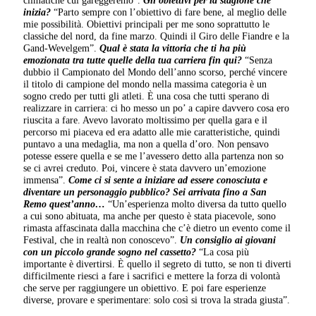
inizia?
“Parto sempre con l’obiettivo di fare bene, al meglio delle
mie possibilità. Obiettivi principali per me sono soprattutto le
classiche del nord, da fine marzo. Quindi il Giro delle Fiandre e la
Gand-Wevelgem”.
Qual è stata la vittoria che ti ha più
emozionata tra tutte quelle della tua carriera fin qui?
“Senza
dubbio il Campionato del Mondo dell’anno scorso, perché vincere
il titolo di campione del mondo nella massima categoria è un
sogno credo per tutti gli atleti. È una cosa che tutti sperano di
realizzare in carriera: ci ho messo un po’ a capire davvero cosa ero
riuscita a fare. Avevo lavorato moltissimo per quella gara e il
percorso mi piaceva ed era adatto alle mie caratteristiche, quindi
puntavo a una medaglia, ma non a quella d’oro. Non pensavo
potesse essere quella e se me l’avessero detto alla partenza non so
se ci avrei creduto. Poi, vincere è stata davvero un’emozione
immensa”.
Come ci si sente a iniziare ad essere conosciuta e
diventare un personaggio pubblico? Sei arrivata fino a San
Remo quest’anno…
“Un’esperienza molto diversa da tutto quello
a cui sono abituata, ma anche per questo è stata piacevole, sono
rimasta affascinata dalla macchina che c’è dietro un evento come il
Festival, che in realtà non conoscevo”.
Un consiglio ai giovani
con un piccolo grande sogno nel cassetto?
“La cosa più
importante è divertirsi. È quello il segreto di tutto, se non ti diverti
difficilmente riesci a fare i sacrifici e mettere la forza di volontà
che serve per raggiungere un obiettivo. E poi fare esperienze
diverse, provare e sperimentare: solo così si trova la strada giusta”.