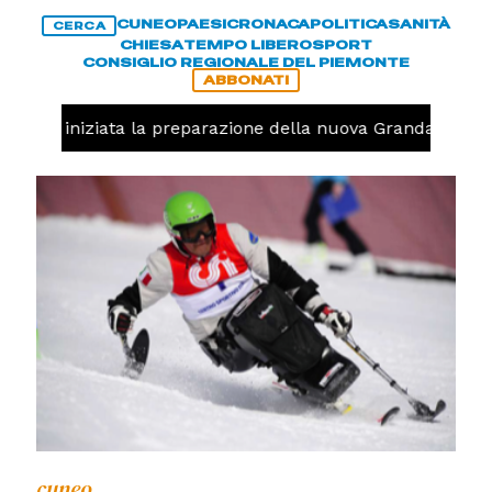
CUNEO
PAESI
CRONACA
POLITICA
SANITÀ
CERCA
CHIESA
TEMPO LIBERO
SPORT
CONSIGLIO REGIONALE DEL PIEMONTE
ABBONATI
avolo, iniziata la preparazione della nuova Granda Volley
cuneo