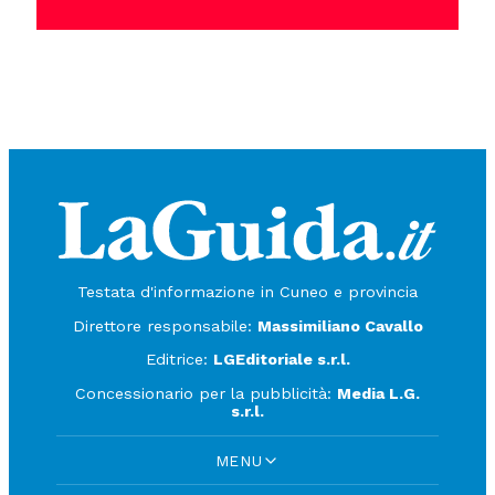
Testata d'informazione in Cuneo e provincia
Direttore responsabile:
Massimiliano Cavallo
Editrice:
LGEditoriale s.r.l.
Concessionario per la pubblicità:
Media L.G.
s.r.l.
MENU