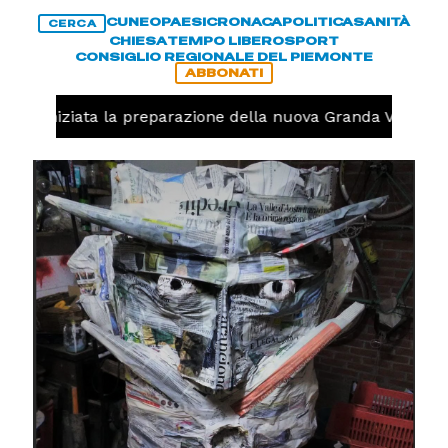
CUNEO
PAESI
CRONACA
POLITICA
SANITÀ
CERCA
CHIESA
TEMPO LIBERO
SPORT
CONSIGLIO REGIONALE DEL PIEMONTE
ABBONATI
olo, iniziata la preparazione della nuova Granda Volley (