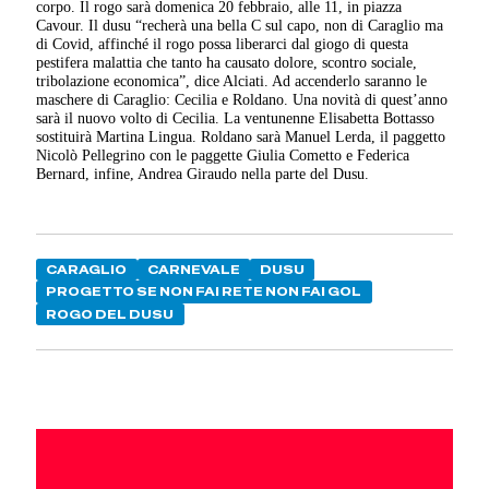
corpo. Il rogo sarà domenica 20 febbraio, alle 11, in piazza
Cavour. Il dusu “recherà una bella C sul capo, non di Caraglio ma
di Covid, affinché il rogo possa liberarci dal giogo di questa
pestifera malattia che tanto ha causato dolore, scontro sociale,
tribolazione economica”, dice Alciati. Ad accenderlo saranno le
maschere di Caraglio: Cecilia e Roldano. Una novità di quest’anno
sarà il nuovo volto di Cecilia. La ventunenne Elisabetta Bottasso
sostituirà Martina Lingua. Roldano sarà Manuel Lerda, il paggetto
Nicolò Pellegrino con le paggette Giulia Cometto e Federica
Bernard, infine, Andrea Giraudo nella parte del Dusu.
CARAGLIO
CARNEVALE
DUSU
PROGETTO SE NON FAI RETE NON FAI GOL
ROGO DEL DUSU