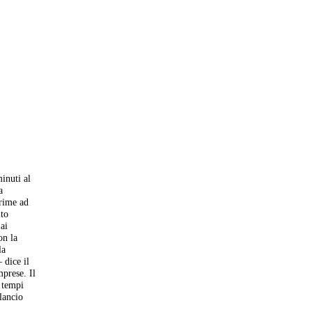
inuti al
a
prime ad
ito
ai
on la
la
 dice il
prese. Il
 tempi
lancio