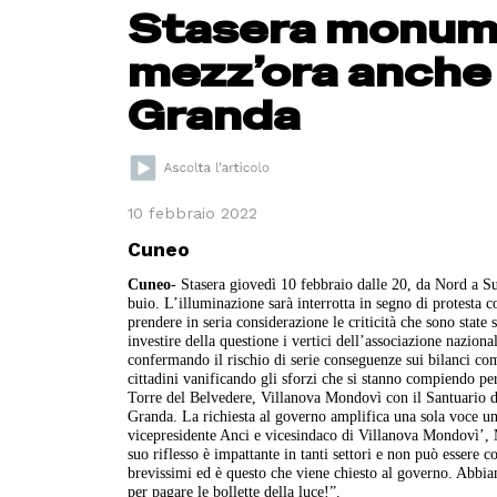
Stasera monume
mezz’ora anche 
Granda
10 febbraio 2022
Cuneo
Cuneo
- Stasera giovedì 10 febbraio dalle 20, da Nord a 
buio. L’illuminazione sarà interrotta in segno di protesta 
prendere in seria considerazione le criticità che sono state
investire della questione i vertici dell’associazione nazio
confermando il rischio di serie conseguenze sui bilanci com
cittadini vanificando gli sforzi che si stanno compiendo p
Torre del Belvedere, Villanova Mondovì con il Santuario d
Granda. La richiesta al governo amplifica una sola voce una
vicepresidente Anci e vicesindaco di Villanova Mondovì’, M
suo riflesso è impattante in tanti settori e non può esse
brevissimi ed è questo che viene chiesto al governo. Abbi
per pagare le bollette della luce!”.