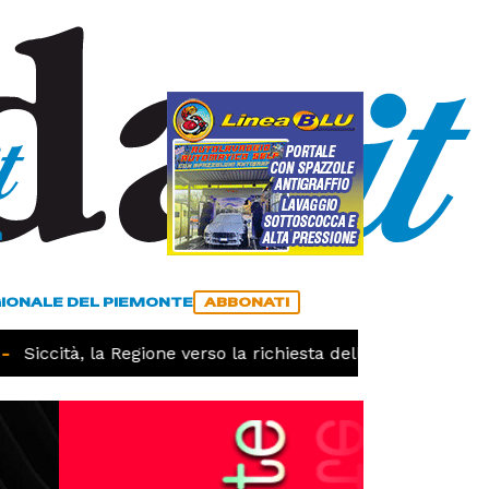
a
ACCEDI
ABBONATI
GIONALE DEL PIEMONTE
ABBONATI
Siccità, la Regione verso la richiesta dello stato di calami