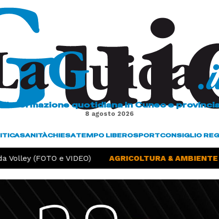
L'informazione quotidiana in Cuneo e provinci
8 agosto 2026
ITICA
SANITÀ
CHIESA
TEMPO LIBERO
SPORT
CONSIGLIO RE
 Volley (FOTO e VIDEO)
AGRICOLTURA & AMBIENTE -