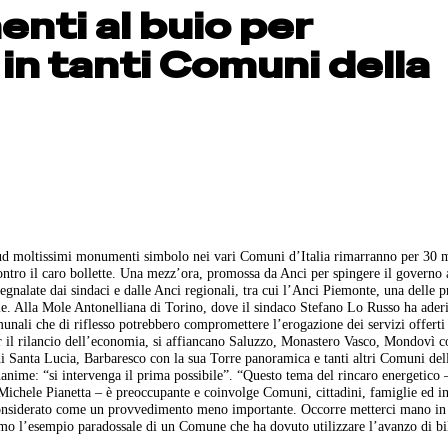
nti al buio per
in tanti Comuni della
Sud moltissimi monumenti simbolo nei vari Comuni d’Italia rimarranno per 30 m
contro il caro bollette. Una mezz’ora, promossa da Anci per spingere il governo 
 segnalate dai sindaci e dalle Anci regionali, tra cui l’Anci Piemonte, una delle 
nale. Alla Mole Antonelliana di Torino, dove il sindaco Stefano Lo Russo ha ader
unali che di riflesso potrebbero compromettere l’erogazione dei servizi offerti 
er il rilancio dell’economia, si affiancano Saluzzo, Monastero Vasco, Mondovì c
i Santa Lucia, Barbaresco con la sua Torre panoramica e tanti altri Comuni del
nime: “si intervenga il prima possibile”. “Questo tema del rincaro energetico –
ichele Pianetta – è preoccupante e coinvolge Comuni, cittadini, famiglie ed im
re considerato come un provvedimento meno importante. Occorre metterci mano in
amo l’esempio paradossale di un Comune che ha dovuto utilizzare l’avanzo di bi