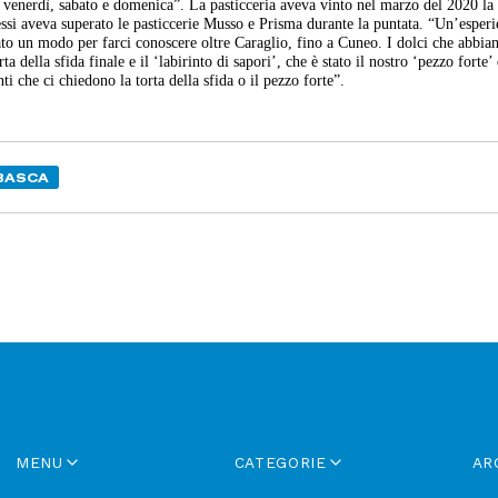
i venerdì, sabato e domenica”. La pasticceria aveva vinto nel marzo del 2020 la
si aveva superato le pasticcerie Musso e Prisma durante la puntata. “Un’esperi
tato un modo per farci conoscere oltre Caraglio, fino a Cuneo. I dolci che abbi
ta della sfida finale e il ‘labirinto di sapori’, che è stato il nostro ‘pezzo forte’ 
 che ci chiedono la torta della sfida o il pezzo forte”.
BASCA
MENU
CATEGORIE
AR