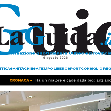
L'informazione quotidiana in Cuneo e provinci
9 agosto 2026
ITICA
SANITÀ
CHIESA
TEMPO LIBERO
SPORT
CONSIGLIO RE
CRONACA -
Ha un malore e cade dalla bici: anziano 