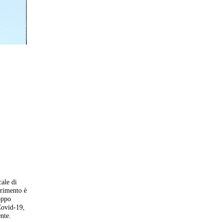
ale di
erimento è
oppo
 Covid-19,
nte.