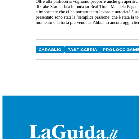
Oltre alla pasticceria vogliamo proporre anche gli aperitiv
di Cake Star andata in onda su Real Time. Manuela Paganes
e importante che ci ha portato tanto lavoro e notorietà è s
presentato sono stati la ‘semplice passione’ che è stata la tor
momento è la torta più venduta. Abbiamo ancora oggi clienti
CARAGLIO
PASTICCERIA
PRO LOCO GAM