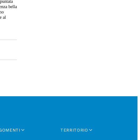
 puntata
enza bella
amo
e al
GOMENTI
TERRITORIO