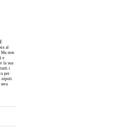
 È
ra al
a. Ma non
) e
r la sua
utti i
ra per
 nipoti.
 sera