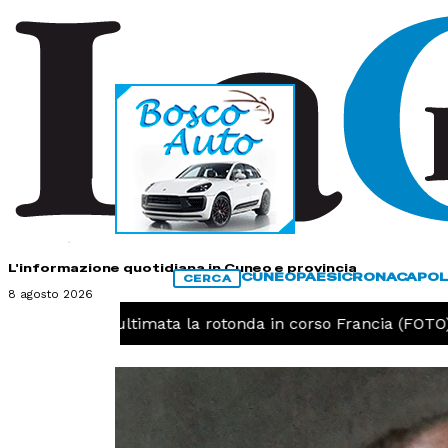
HOME
CONTATTI
L'informazione quotidiana in Cuneo e provincia
CUNEO
PAESI
CRONACA
POL
CERCA
8 agosto 2026
 -
Cuneo, ultimata la rotonda in corso Francia (FOTO)