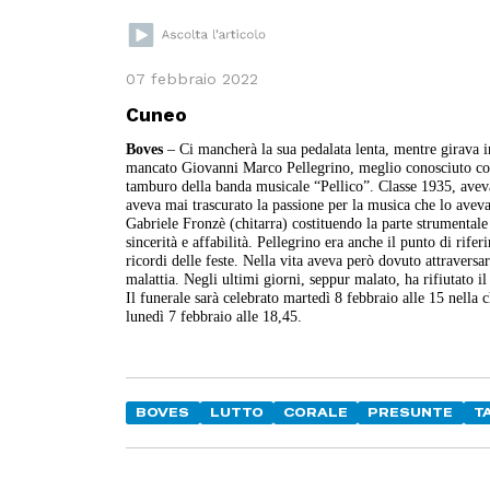
07 febbraio 2022
Cuneo
Boves
– Ci mancherà la sua pedalata lenta, mentre girava in b
mancato Giovanni Marco Pellegrino, meglio conosciuto com
tamburo della banda musicale “Pellico”. Classe 1935, aveva
aveva mai trascurato la passione per la musica che lo aveva
Gabriele Fronzè (chitarra) costituendo la parte strumentale 
sincerità e affabilità. Pellegrino era anche il punto di rife
ricordi delle feste. Nella vita aveva però dovuto attraversa
malattia. Negli ultimi giorni, seppur malato, ha rifiutato il
Il funerale sarà celebrato martedì 8 febbraio alle 15 nella 
lunedì 7 febbraio alle 18,45.
BOVES
LUTTO
CORALE
PRESUNTE
T