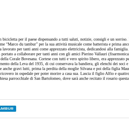
icicletta per il paese dispensando a tutti saluti, notizie, consigli e un sorriso.
e “Marco du tambur” per la sua attività musicale come batterista e prima anco
 lavorato per tanti anni come apprezzato elettricista, dedicandosi alla famigli
 portato a collaborare per tanti anni con gli amici Pierino Vallauri (fisarmonica
della Corale Bovesana. Cortese con tutti e vero spirito libero, era apprezzato pe
rimento della Leva del 1935, di cui conservava la bandiera, gli elenchi dei soci e t
re anche gravi lutti, prima la perdita della moglie Silvana e poi della figlia Mau
 ricovero in ospedale per poter morire a casa sua. Lascia il figlio Alfio e quattro
chiesa parrocchiale di San Bartolomeo, dove sarà anche recitato il rosario questa
AMBUR