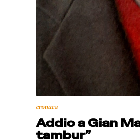
cronaca
Addio a Gian Ma
tambur”