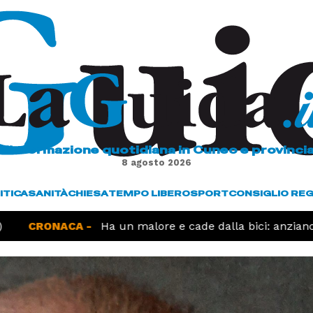
L'informazione quotidiana in Cuneo e provinci
8 agosto 2026
ITICA
SANITÀ
CHIESA
TEMPO LIBERO
SPORT
CONSIGLIO RE
CRONACA -
Ha un malore e cade dalla bici: anziano mu