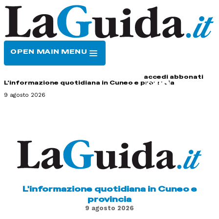
OPEN MAIN MENU
HOME
CONTATTI
accedi
abbonati
L'informazione quotidiana in Cuneo e provincia
9 agosto 2026
L'informazione quotidiana in Cuneo e
provincia
9 agosto 2026