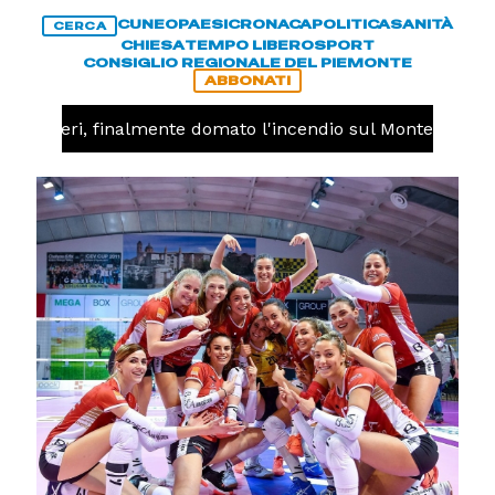
CUNEO
PAESI
CRONACA
POLITICA
SANITÀ
CERCA
CHIESA
TEMPO LIBERO
SPORT
CONSIGLIO REGIONALE DEL PIEMONTE
ABBONATI
Valdieri, finalmente domato l'incendio sul Monte Piastra