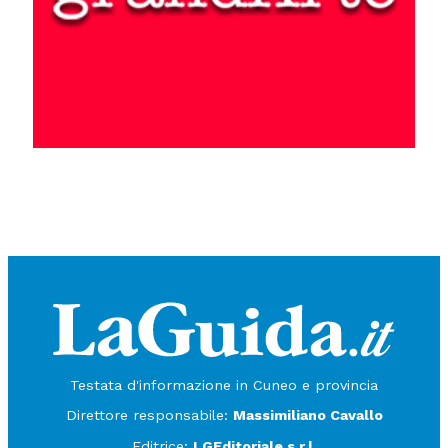
Testata d'informazione in Cuneo e provincia
Direttore responsabile:
Massimiliano Cavallo
Editrice:
LGEditoriale s.r.l.