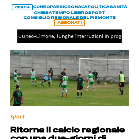
CUNEO
PAESI
CRONACA
POLITICA
SANITÀ
CERCA
CHIESA
TEMPO LIBERO
SPORT
CONSIGLIO REGIONALE DEL PIEMONTE
ABBONATI
rrovia Cuneo-Limone, lunghe interruzioni in programma
sport
Ritorna il calcio regionale
con una due-giorni di