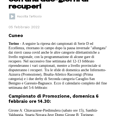
recuperi
05 febbraio 2022
Cuneo
Torino
- A seguire la ripresa dei campionati di Serie D ed
Eccellenza, ritornano in campo dopo la pausa invernale "allungata"
dai rinvii causa covid anche le altre categorie dilettantistiche a
livello regionale, con la programmazione di alcune gare di
recupero. Nel successivo fine settimana del 12-13 febbraio
riprenderanno i vari campionati, mentre a livello provinciale si
disputeranno i recuperi. Tra le sfide di domenica anche Infernotto-
Azzurra (Promozione), Bisalta-Atletico Racconigi (Prima
categoria) e i due derby di Seconda categoria Caraglio-San
Benigno e Garessio-Bagnasco. Ecco il calendario completo del fine
settimana del 5-6 febbraio:
Campionato di Promozione, domenica 6
febbraio ore 14.30:
Girone A: Chiavazzese-Piedimulera (sabato ore 15)
, Santhià-
Valduggia, Sparta Novara-Juve Domo
Girone B: Torinese-