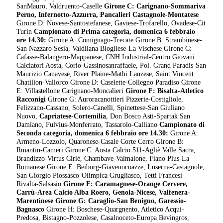
SanMauro, Valdruento-Caselle
Girone C: Carignano-Sommariva
Perno, Infernotto-Azzurra, Pancalieri Castagnole-Montatese
Girone D: Novese-Santostefanese, Gaviese-Trofarello, Ovadese-Cit
Turin
Campionato di Prima categoria, domenica 6 febbraio
ore 14.30:
Girone A: Comignago-Trecate
Girone B: Strambinese-
San Nazzaro Sesia,
Valdilana Biogliese-La Vischese
Girone C:
Cafasse-Balangero-Mappanese, CNH Industrial-Centro Giovani
Calciatori Aosta, Corio-Gassinosanraffaele, Pol. Grand Paradis-San
Maurizio Canavese, River Plaine-Mathi Lanzese, Saint Vincent
Chatillon-Vallorco
Girone D: Caselette-Collegno Paradiso
Girone
E: Villastellone Carignano-Moncalieri
Girone F: Bisalta-Atletico
Racconigi
Girone G: Auroracanottieri Pizzerie-Costigliole,
Felizzano-Cassano, Solero-Canelli, Spinettese-San Giuliano
Nuovo,
Capriatese-Cortemilia
, Don Bosco Asti-Spartak San
Damiano, Fulvius-Monferrato, Tassarolo-Calliano
Campionato di
Seconda categoria, domenica 6 febbraio ore 14.30:
Girone A:
Armeno-Lozzolo, Quaronese-Casale Corte Cerro Girone B:
Rmantin-Cameri
Girone C: Aosta Calcio 511-Agliè Valle Sacra,
Brandizzo-Virtus Ciriè, Chambave-Valmalone, Fiano Plus-La
Romanese
Girone E: Beiborg-Giavenocoazze, Luserna-Castagnole,
San Giorgio Piossasco-Olimpica Grugliasco, Tetti Francesi
Rivalta-Salsasio
Girone F: Caramagnese-Orange Cervere,
Carrù-Area Calcio Alba Roero, Genola-Nicese, Valfenera-
Marentinese
Girone G: Caraglio-San Benigno, Garessio-
Bagnasco
Girone H: Boschese-Quargnento, Atletico Acqui-
Predosa, Bistagno-Pozzolese, Casalnoceto-Europa Bevingros,