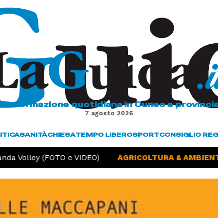
L'informazione quotidiana in Cuneo e provinci
7 agosto 2026
ITICA
SANITÀ
CHIESA
TEMPO LIBERO
SPORT
CONSIGLIO RE
a Volley (FOTO e VIDEO)
AGRICOLTURA & AMBIENTE -