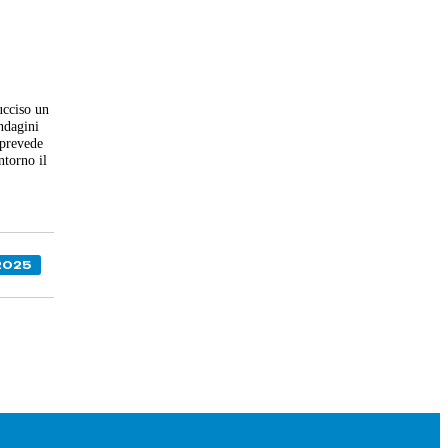
ucciso un
ndagini
 prevede
ntorno il
2025