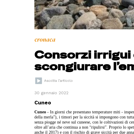
cronaca
Consorzi irrigui 
scongiurare l’e
30 gennaio 2022
Cuneo
Cuneo
- In giorni che presentano temperature miti - insper
della merla”), i timori per la siccità si impongono con tutt
senza piogge né neve sul cuneese, con le coltivazioni di cer
oltre all’aria che continua a non “ripulirsi”. Proprio lo spe
anche il 2017) e con il rischio di grave siccità per due ann