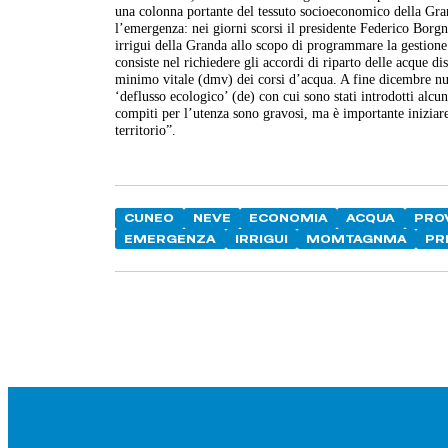
una colonna portante del tessuto socioeconomico della Gran
l’emergenza: nei giorni scorsi il presidente Federico Borgna
irrigui della Granda allo scopo di programmare la gestione l
consiste nel richiedere gli accordi di riparto delle acque dis
minimo vitale (dmv) dei corsi d’acqua. A fine dicembre n
‘deflusso ecologico’ (de) con cui sono stati introdotti alcun
compiti per l’utenza sono gravosi, ma è importante iniziare
territorio”.
CUNEO
NEVE
ECONOMIA
ACQUA
PRO
EMERGENZA
IRRIGUI
MOMTAGNMA
PR