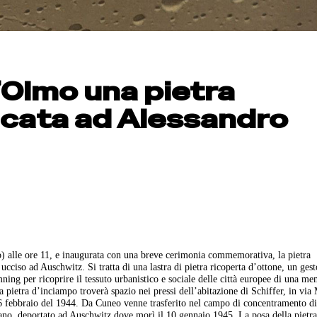
Olmo una pietra
icata ad Alessandro
) alle ore 11, e inaugurata con una breve cerimonia commemorativa, la pietra
cciso ad Auschwitz. Si tratta di una lastra di pietra ricoperta d’ottone, un gest
ning per ricoprire il tessuto urbanistico e sociale delle città europee di una m
a pietra d’inciampo troverà spazio nei pressi dell’abitazione di Schiffer, in vi
 6 febbraio del 1944. Da Cuneo venne trasferito nel campo di concentramento d
ano, deportato ad Auschwitz dove morì il 10 gennaio 1945. La posa della pietr