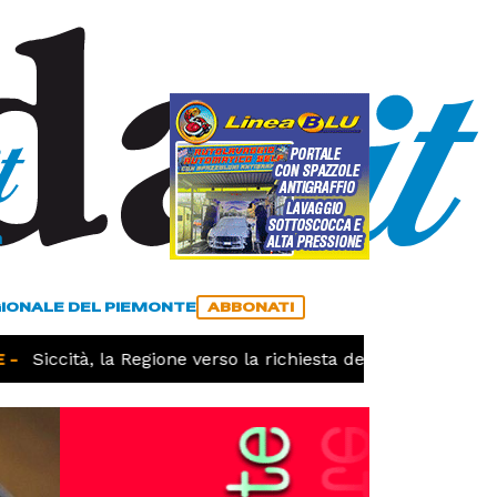
a
ACCEDI
ABBONATI
GIONALE DEL PIEMONTE
ABBONATI
Siccità, la Regione verso la richiesta dello stato di calam