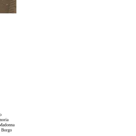
o
emoria
a Madonna
i Borgo
a