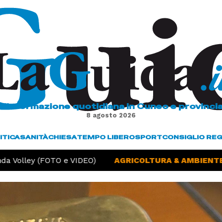
L'informazione quotidiana in Cuneo e provinci
8 agosto 2026
ITICA
SANITÀ
CHIESA
TEMPO LIBERO
SPORT
CONSIGLIO RE
a Volley (FOTO e VIDEO)
AGRICOLTURA & AMBIENTE -