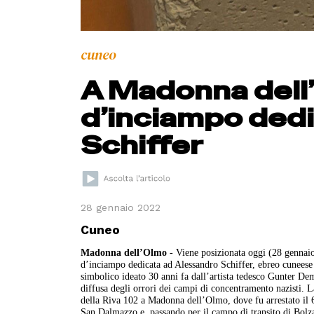
cuneo
A Madonna dell’
d’inciampo ded
Schiffer
28 gennaio 2022
Cuneo
Madonna dell’Olmo
- Viene posizionata oggi (28 gennaio
d’inciampo dedicata ad Alessandro Schiffer, ebreo cuneese u
simbolico ideato 30 anni fa dall’artista tedesco Gunter Dem
diffusa degli orrori dei campi di concentramento nazisti. L
della Riva 102 a Madonna dell’Olmo, dove fu arrestato il
San Dalmazzo e, passando per il campo di transito di Bolz