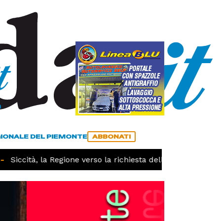
a
ACCEDI
ABBONATI
GIONALE DEL PIEMONTE
ABBONATI
ccità, la Regione verso la richiesta dello stato di calamità