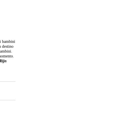
 i bambini
n destino
 bambini.
 momento.
Rijn