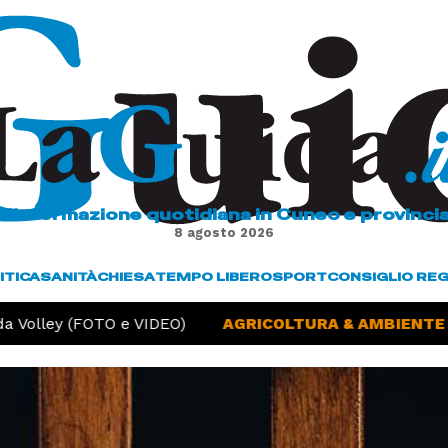
L'informazione quotidiana in Cuneo e provinci
8 agosto 2026
ITICA
SANITÀ
CHIESA
TEMPO LIBERO
SPORT
CONSIGLIO RE
olley (FOTO e VIDEO)
AGRICOLTURA & AMBIENTE -
Si