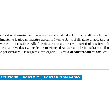
do ebraico ad Amsterdam viene trasformato dai tedeschi in punto di raccolta per
 Pimentel, e le giovani maestre tra cui la 17enne Betty, si rifiutano di accettare u
varne il più possibile. Alla fine riusciranno a sottrarre ai nazisti oltre seicento
ata e una breve descrizione della situazione ad Amsterdam che inquadra bene il
 e perseveranza. Da leggere e far leggere.
L’asilo di Amsterdam
di Elle Van 
SECUZIONE
POSTE.IT
POSTER IN OMAGGIO