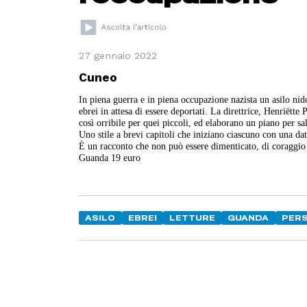
27 gennaio 2022
Cuneo
In piena guerra e in piena occupazione nazista un asilo ni
ebrei in attesa di essere deportati. La direttrice, Henriëtte
così orribile per quei piccoli, ed elaborano un piano per sal
Uno stile a brevi capitoli che iniziano ciascuno con una d
È un racconto che non può essere dimenticato, di coraggio
Guanda 19 euro
ASILO
EBREI
LETTURE
GUANDA
PER