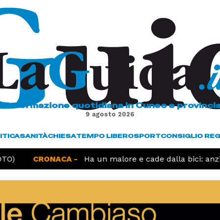
L'informazione quotidiana in Cuneo e provinci
9 agosto 2026
ITICA
SANITÀ
CHIESA
TEMPO LIBERO
SPORT
CONSIGLIO RE
O)
CRONACA -
Ha un malore e cade dalla bici: anzia