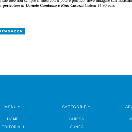
e sue idee non sempre il linea con il potere politico, deve indagare sull’assassin
i pericolose
di Daniele Cambiaso e Rino Casazza
Golem 14,90 euro
O CASAZZA
MENU
CATEGORIE
AR
HOME
CHIESA
M
EDITORIALI
CUNEO