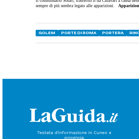
Il commissario Solari, trasferito lì da Chiavari a causa dell
sempre di più sembra legato alle apparizioni.
Apparizion
GOLEM
PORTE DI ROMA
PORTERA
RIN
Testata d'informazione in Cuneo e
provincia