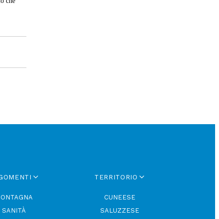
io che
GOMENTI
TERRITORIO
ONTAGNA
CUNEESE
SANITÀ
SALUZZESE