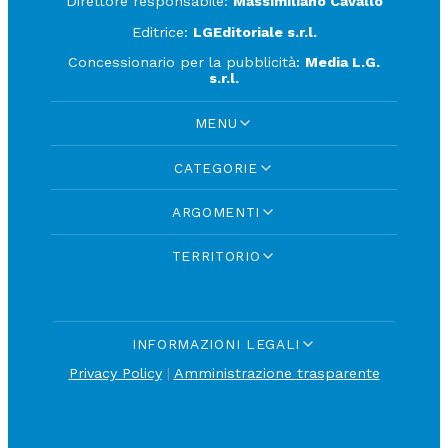
Direttore responsabile:
Massimiliano Cavallo
Editrice:
LGEditoriale s.r.l.
Concessionario per la pubblicità:
Media L.G.
s.r.l.
MENU
CATEGORIE
ARGOMENTI
TERRITORIO
INFORMAZIONI LEGALI
Privacy Policy
|
Amministrazione trasparente