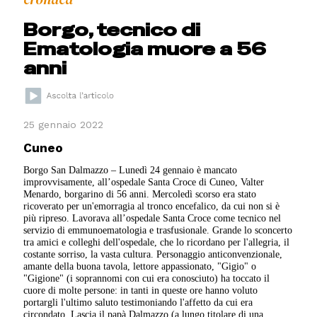
Borgo, tecnico di
Ematologia muore a 56
anni
25 gennaio 2022
Cuneo
Borgo San Dalmazzo – Lunedì 24 gennaio è mancato
improvvisamente, all’ospedale Santa Croce di Cuneo, Valter
Menardo, borgarino di 56 anni. Mercoledì scorso era stato
ricoverato per un'emorragia al tronco encefalico, da cui non si è
più ripreso. Lavorava all’ospedale Santa Croce come tecnico nel
servizio di emmunoematologia e trasfusionale. Grande lo sconcerto
tra amici e colleghi dell'ospedale, che lo ricordano per l'allegria, il
costante sorriso, la vasta cultura. Personaggio anticonvenzionale,
amante della buona tavola, lettore appassionato, "Gigio" o
"Gigione" (i soprannomi con cui era conosciuto) ha toccato il
cuore di molte persone: in tanti in queste ore hanno voluto
portargli l'ultimo saluto testimoniando l'affetto da cui era
circondato. Lascia il papà Dalmazzo (a lungo titolare di una