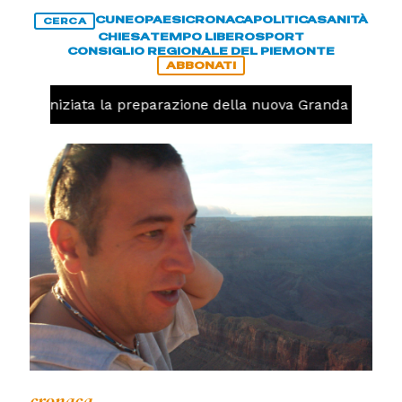
CUNEO
PAESI
CRONACA
POLITICA
SANITÀ
CERCA
CHIESA
TEMPO LIBERO
SPORT
CONSIGLIO REGIONALE DEL PIEMONTE
ABBONATI
volo, iniziata la preparazione della nuova Granda Volley 
cronaca