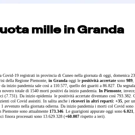
uota mille in Granda
a Covid-19 registrati in provincia di Cuneo nella giornata di oggi, domenica 2
risi della Regione Piemonte,
in Granda
oggi le
positività accertate
sono
989
,
te da inizio pandemia sale così a 110.577, quello dei guariti a 86.827. Da segnal
n novero totale di 1540 morti positivi da inizio pandemia.
In Piemonte
, invece
cci (7.731). Da inizio epidemia le positività accertate diventano così 793.382. 
zienti col Covid assistiti. In salita anche i
ricoveri in altri reparti:
+35
, per un
i 1 avvenuto nella giornata odierna. Da inizio pandemia i morti col Covid sono s
n Piemonte sono attualmente
173.346
. Le guarigioni appurate oggi sono
6.021
,
ci finora processati sono 13.629.328 (
+60.007
rispetto a ieri).