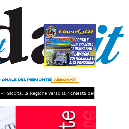
a
ACCEDI
ABBONATI
GIONALE DEL PIEMONTE
ABBONATI
Siccità, la Regione verso la richiesta dello stato di calami