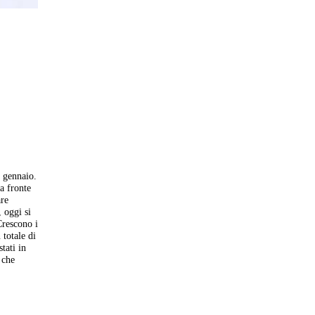
3 gennaio.
 a fronte
are
, oggi si
Crescono i
 totale di
tati in
 che