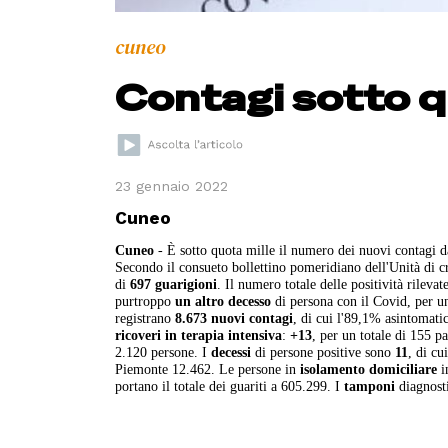
cuneo
Contagi sotto q
23 gennaio 2022
Cuneo
Cuneo
- È sotto quota mille il numero dei nuovi contagi d
Secondo il consueto bollettino pomeridiano dell'Unità di c
di
697 guarigioni
. Il numero totale delle positività rileva
purtroppo
un altro decesso
di persona con il Covid, per u
registrano
8.673 nuovi contagi
, di cui l'89,1% asintomati
ricoveri in terapia intensiva
:
+13
, per un totale di 155 pa
2.120 persone. I
decessi
di persone positive sono
11
, di cu
Piemonte 12.462. Le persone in
isolamento domiciliare
i
portano il totale dei guariti a 605.299. I
tamponi
diagnosti