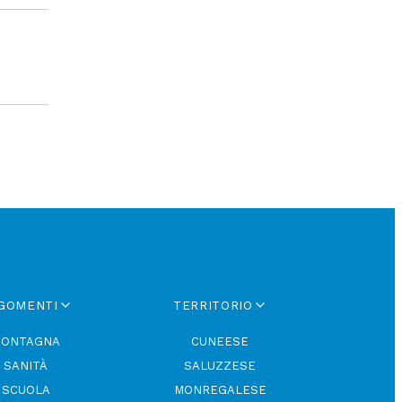
GOMENTI
TERRITORIO
ONTAGNA
CUNEESE
SANITÀ
SALUZZESE
SCUOLA
MONREGALESE