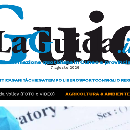
L'informazione quotidiana in Cuneo e provinci
7 agosto 2026
ITICA
SANITÀ
CHIESA
TEMPO LIBERO
SPORT
CONSIGLIO RE
 Volley (FOTO e VIDEO)
AGRICOLTURA & AMBIENTE -