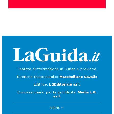
Testata d'informazione in Cuneo e provincia
Direttore responsabile:
Massimiliano Cavallo
Editrice:
LGEditoriale s.r.l.
Concessionario per la pubblicità:
Media L.G.
s.r.l.
MENU