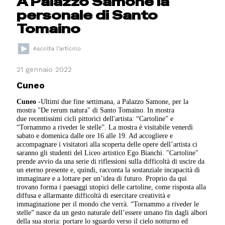
A Palazzo Samone la
personale di Santo
Tomaino
21 gennaio 2022
Cuneo
Cuneo
-Ultimi due fine settimana, a Palazzo Samone, per la
mostra "De rerum natura" di Santo Tomaino. In mostra
due recentissimi cicli pittorici dell'artista: “Cartoline” e
“Tornammo a riveder le stelle”. La mostra è visitabile venerdì
sabato e domenica dalle ore 16 alle 19. Ad accogliere e
accompagnare i visitatori alla scoperta delle opere dell’artista ci
saranno gli studenti del Liceo artistico Ego Bianchi. "Cartoline"
prende avvio da una serie di riflessioni sulla difficoltà di uscire da
un eterno presente e, quindi, racconta la sostanziale incapacità di
immaginare e a lottare per un’idea di futuro. Proprio da qui
trovano forma i paesaggi utopici delle cartoline, come risposta alla
diffusa e allarmante difficoltà di esercitare creatività e
immaginazione per il mondo che verrà. “Tornammo a riveder le
stelle” nasce da un gesto naturale dell’essere umano fin dagli albori
della sua storia: portare lo sguardo verso il cielo notturno ed