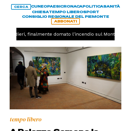
CUNEO
PAESI
CRONACA
POLITICA
SANITÀ
CERCA
CHIESA
TEMPO LIBERO
SPORT
CONSIGLIO REGIONALE DEL PIEMONTE
ABBONATI
-
Valdieri, finalmente domato l'incendio sul Monte Piastr
tempo libero