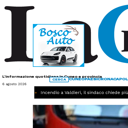
HOME
CONTATTI
L'informazione quotidiana in Cuneo e provincia
CUNEO
PAESI
CRONACA
POL
CERCA
6 agosto 2026
CRONACA -
Incendio a Valdieri, il sindaco chiede più i