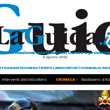
L'informazione quotidiana in Cuneo e provinci
6 agosto 2026
ITICA
SANITÀ
CHIESA
TEMPO LIBERO
SPORT
CONSIGLIO RE
nterventi dell'elicottero
CRONACA -
Baldissero d'Alba