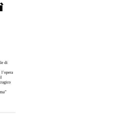
ì
le di
 l’opera
il
tragico
ema”