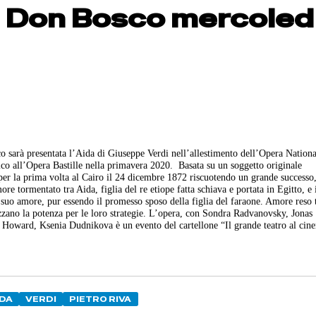
al Don Bosco mercoled
sarà presentata l’Aida di Giuseppe Verdi nell’allestimento dell’Opera Nationa
lico all’Opera Bastille nella primavera 2020.
Basata su un soggetto originale
per la prima volta al Cairo il 24 dicembre 1872 riscuotendo un grande successo,
ore tormentato tra Aida, figlia del re etiope fatta schiava e portata in Egitto, e 
suo amore, pur essendo il promesso sposo della figlia del faraone. Amore reso 
ilizzano la potenza per le loro strategie. L’opera, con Sondra Radvanovsky, Jonas
Howard, Ksenia Dudnikova è un evento del cartellone “Il grande teatro al cin
IDA
VERDI
PIETRO RIVA