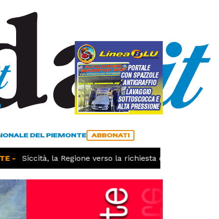
a
ACCEDI
ABBONATI
GIONALE DEL PIEMONTE
ABBONATI
 -
Siccità, la Regione verso la richiesta dello stato di cal