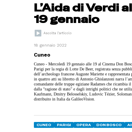
L’Aida di Verdi 
19 gennaio
18 gennaio 2022
Cuneo
Cuneo - Mercoledì 19 gennaio alle 19 al Cinema Don Bosco 
Parigi per la regia di Lotte De Beer, registrata senza pubb
dell’archeologo francese Auguste Mariette e rappresentata 
in quattro atti su libretto di Antonio Ghislanzoni narra l’am
comandante delle truppe egiziane Radames che ricambia il 
dalla “ragione di stato” e dagli intrighi politici che ne ut
Kaufmann, Dmitry Belosselskiy, Ludovic Tézier, Soloman 
distribuito in Italia da GalileoVision.
CUNEO
PARIGI
OPERA
DON BOSCO
A