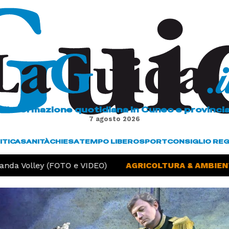
L'informazione quotidiana in Cuneo e provinci
7 agosto 2026
ITICA
SANITÀ
CHIESA
TEMPO LIBERO
SPORT
CONSIGLIO RE
nda Volley (FOTO e VIDEO)
AGRICOLTURA & AMBIENTE