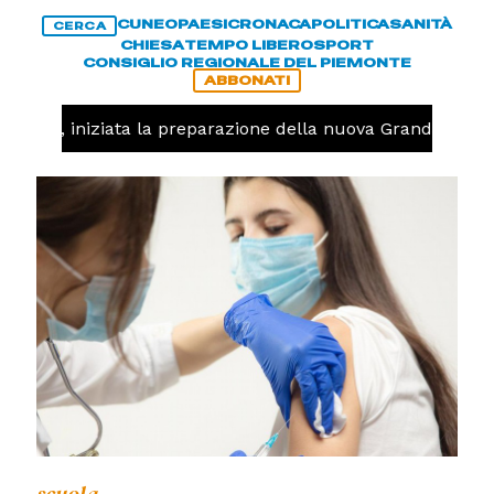
CUNEO
PAESI
CRONACA
POLITICA
SANITÀ
CERCA
CHIESA
TEMPO LIBERO
SPORT
CONSIGLIO REGIONALE DEL PIEMONTE
ABBONATI
lavolo, iniziata la preparazione della nuova Granda Volle