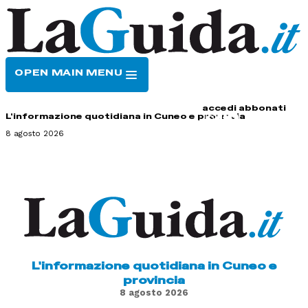
OPEN MAIN MENU
HOME
CONTATTI
accedi
abbonati
L'informazione quotidiana in Cuneo e provincia
8 agosto 2026
L'informazione quotidiana in Cuneo e
provincia
8 agosto 2026