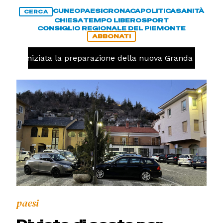
CUNEO
PAESI
CRONACA
POLITICA
SANITÀ
CERCA
CHIESA
TEMPO LIBERO
SPORT
CONSIGLIO REGIONALE DEL PIEMONTE
ABBONATI
avolo, iniziata la preparazione della nuova Granda Volley 
paesi