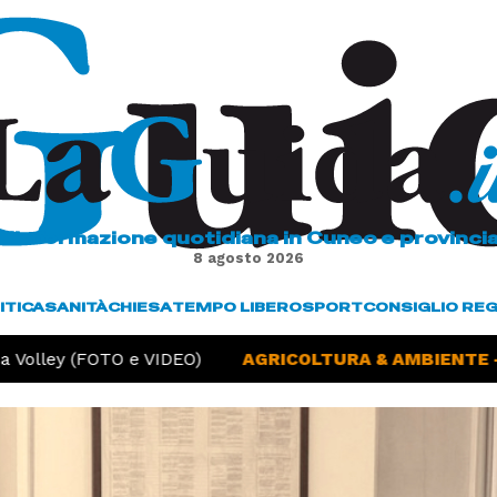
L'informazione quotidiana in Cuneo e provinci
8 agosto 2026
ITICA
SANITÀ
CHIESA
TEMPO LIBERO
SPORT
CONSIGLIO RE
Volley (FOTO e VIDEO)
AGRICOLTURA & AMBIENTE -
S