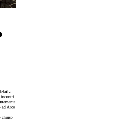
b
iziativa
 incontri
centemente
o ad Arco
o chiuso