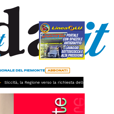
a
ACCEDI
ABBONATI
GIONALE DEL PIEMONTE
ABBONATI
iccità, la Regione verso la richiesta dello stato di calamit