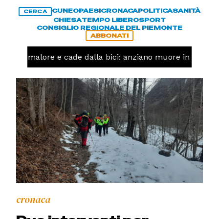
CUNEO
PAESI
CRONACA
POLITICA
SANITÀ
CERCA
CHIESA
TEMPO LIBERO
SPORT
CONSIGLIO REGIONALE DEL PIEMONTE
ABBONATI
Ha un malore e cade dalla bici: anziano muore in corso N
cronaca