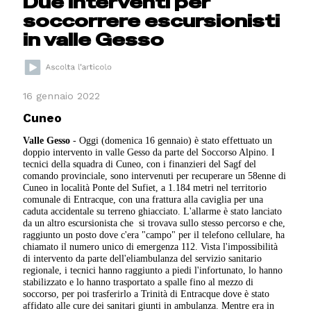
Due interventi per
soccorrere escursionisti
in valle Gesso
16 gennaio 2022
Cuneo
Valle Gesso
- Oggi (domenica 16 gennaio) è stato effettuato un
doppio intervento in valle Gesso da parte del Soccorso Alpino. I
tecnici della squadra di Cuneo, con i finanzieri del Sagf del
comando provinciale, sono intervenuti per recuperare un 58enne di
Cuneo in località Ponte del Sufiet, a 1.184 metri nel territorio
comunale di Entracque, con una frattura alla caviglia per una
caduta accidentale su terreno ghiacciato. L'allarme è stato lanciato
da un altro escursionista che
si trovava sullo stesso percorso e che,
raggiunto un posto dove c'era "campo" per il telefono cellulare, ha
chiamato il numero unico di emergenza 112. Vista l'impossibilità
di intervento da parte dell'eliambulanza del servizio sanitario
regionale, i tecnici hanno raggiunto a piedi l'infortunato, lo hanno
stabilizzato e lo hanno trasportato
a spalle fino al mezzo di
soccorso, per poi trasferirlo a Trinità di Entracque
dove è stato
affidato alle cure dei sanitari giunti in ambulanza. Mentre era in