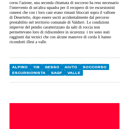
corso l'azione,
una seconda chiamata di soccorso ha reso necessario
l'intervento di un'altra squadra per il recupero di tre escursionisti
cuneesi che con i loro cani erano rimasti bloccati sopra il vallone
di Desertetto, dopo essere usciti accidentalmente dal percorso
prestabilito nel territorio comunale di Valdieri. Le condizioni
impervie del pendio caratterizzato da salti di roccia non
permettevano loro di ridiscendere in sicurezza: i tre sono stati
raggiunti dai tecnici che con alcune manovre di corda li hanno
ricondotti illesi a valle.
ALPINO
118
GESSO
AIUTO
SOCCORSO
ESCURSIONISTA
SAGF
VALLE