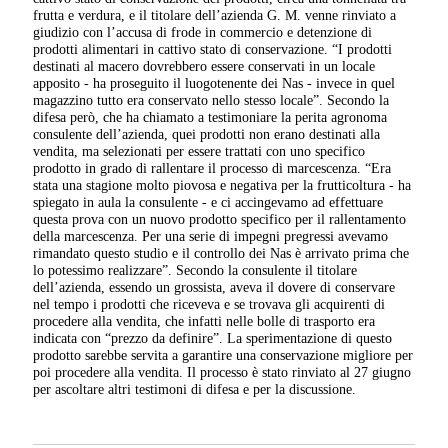
frutta e verdura, e il titolare dell’azienda G. M. venne rinviato a
giudizio con l’accusa di frode in commercio e detenzione di
prodotti alimentari in cattivo stato di conservazione. “I prodotti
destinati al macero dovrebbero essere conservati in un locale
apposito - ha proseguito il luogotenente dei Nas - invece in quel
magazzino tutto era conservato nello stesso locale”. Secondo la
difesa però, che ha chiamato a testimoniare la perita agronoma
consulente dell’azienda, quei prodotti non erano destinati alla
vendita, ma selezionati per essere trattati con uno specifico
prodotto in grado di rallentare il processo di marcescenza. “Era
stata una stagione molto piovosa e negativa per la frutticoltura - ha
spiegato in aula la consulente - e ci accingevamo ad effettuare
questa prova con un nuovo prodotto specifico per il rallentamento
della marcescenza. Per una serie di impegni pregressi avevamo
rimandato questo studio e il controllo dei Nas è arrivato prima che
lo potessimo realizzare”. Secondo la consulente il titolare
dell’azienda, essendo un grossista, aveva il dovere di conservare
nel tempo i prodotti che riceveva e se trovava gli acquirenti di
procedere alla vendita, che infatti nelle bolle di trasporto era
indicata con “prezzo da definire”. La sperimentazione di questo
prodotto sarebbe servita a garantire una conservazione migliore per
poi procedere alla vendita. Il processo è stato rinviato al 27 giugno
per ascoltare altri testimoni di difesa e per la discussione.