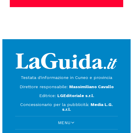
Testata d'informazione in Cuneo e provincia
Direttore responsabile:
Massimiliano Cavallo
Editrice:
LGEditoriale s.r.l.
Concessionario per la pubblicità:
Media L.G.
s.r.l.
MENU