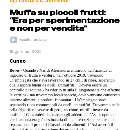
agricoltura & ambiente
Muffa su piccoli frutti:
“Era per sperimentazione
e non per vendita”
15 gennaio 2022
Cuneo
Boves
- Quando i Nas di Alessandria entrarono nell’azienda di
ingrosso di frutta e verdura, nell’ottobre 2019, trovarono
un’impiegata che stava lavorando su 27 chili di ribes, separando
quelli ancora buoni da quelli ammuffiti. “Doveva essere un
controllo di routine - ha riferito in aula il luogotenente che effettuò
la verifica - ma trovammo locali sporchi, dove venivano conservati
insieme alimenti e prodotti fitosanitari. Un’impiegata stava
separando ribes commestibili da quelli ammuffiti. Trovammo nella
cella frigorifera cassette di pere, zucchine, mirtilli invase da
muffa”. I Carabinieri chiamarono gli addetti dell’Asl, scoprendo
che l’azienda era già destinataria di una prescrizione relativa alla
separazione di prodotti fitosanitari da alimenti. L’Asl accertò il
cattivo stato di conservazione dei prodotti, circa una tonnellata tra