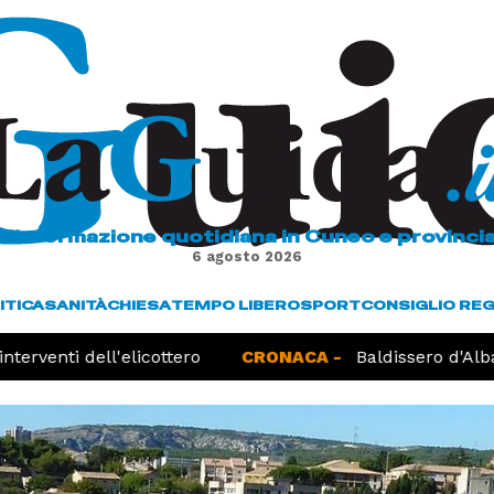
L'informazione quotidiana in Cuneo e provinci
6 agosto 2026
ITICA
SANITÀ
CHIESA
TEMPO LIBERO
SPORT
CONSIGLIO RE
erventi dell'elicottero
CRONACA -
Baldissero d'Alba,