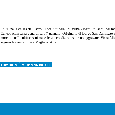
14.30 nella chiesa del Sacro Cuore, i funerali di Virna Alberti, 49 anni, per mo
di Cuneo, scomparsa venerdì sera 7 gennaio. Originaria di Borgo San Dalmazzo
ore ma nelle ultime settimane le sue condizioni si erano aggravate. Virna Albe
e seguirà la cremazione a Magliano Alpi.
FERMIERA
VIRNA ALBERTI