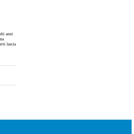
lti anni
 ma
rti lascia