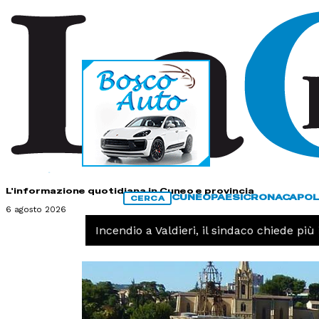
HOME
CONTATTI
L'informazione quotidiana in Cuneo e provincia
CUNEO
PAESI
CRONACA
POL
CERCA
6 agosto 2026
CRONACA -
Incendio a Valdieri, il sindaco chiede più int