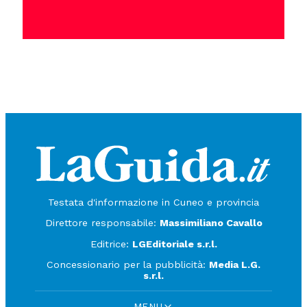
Testata d'informazione in Cuneo e provincia
Direttore responsabile:
Massimiliano Cavallo
Editrice:
LGEditoriale s.r.l.
Concessionario per la pubblicità:
Media L.G.
s.r.l.
MENU