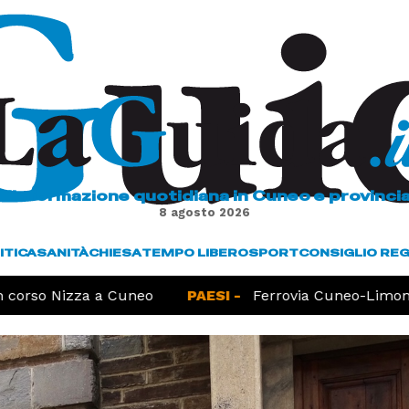
L'informazione quotidiana in Cuneo e provinci
8 agosto 2026
ITICA
SANITÀ
CHIESA
TEMPO LIBERO
SPORT
CONSIGLIO RE
corso Nizza a Cuneo
PAESI -
Ferrovia Cuneo-Limone, 