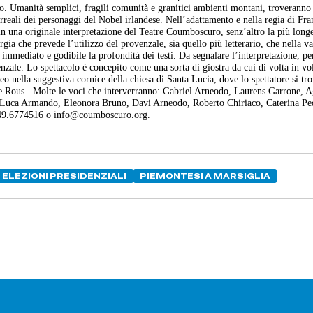
o. Umanità semplici, fragili comunità e granitici ambienti montani, troveranno
urreali dei personaggi del Nobel irlandese. Nell’adattamento e nella regia di Fr
 in una originale interpretazione del Teatre Coumboscuro, senz’altro la più long
a che prevede l’utilizzo del provenzale, sia quello più letterario, che nella va
e immediato e godibile la profondità dei testi. Da segnalare l’interpretazione, pe
enzale. Lo spettacolo è concepito come una sorta di giostra da cui di volta in vol
eo nella suggestiva cornice della chiesa di Santa Lucia, dove lo spettatore si tro
e Rous.
Molte le voci che interverranno: Gabriel Arneodo, Laurens Garrone, 
 Luca Armando, Eleonora Bruno, Davi Arneodo, Roberto Chiriaco, Caterina Ped
 349.6774516 o info@coumboscuro.org.
ELEZIONI PRESIDENZIALI
PIEMONTESI A MARSIGLIA