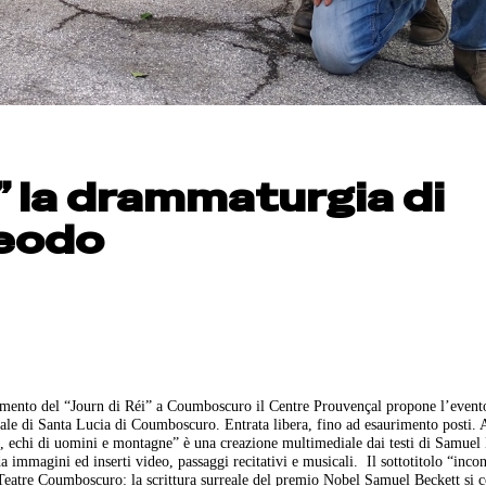
i” la drammaturgia di
neodo
ento del “Journ di Réi” a Coumboscuro il Centre Prouvençal propone l’evento
ale di Santa Lucia di Coumboscuro. Entrata libera, fino ad esaurimento posti. 
 echi di uomini e montagne” è una creazione multimediale dai testi di Samuel 
a immagini ed inserti video, passaggi recitativi e musicali.
Il sottotitolo “incon
l Teatre Coumboscuro: la scrittura surreale del premio Nobel Samuel Beckett si 