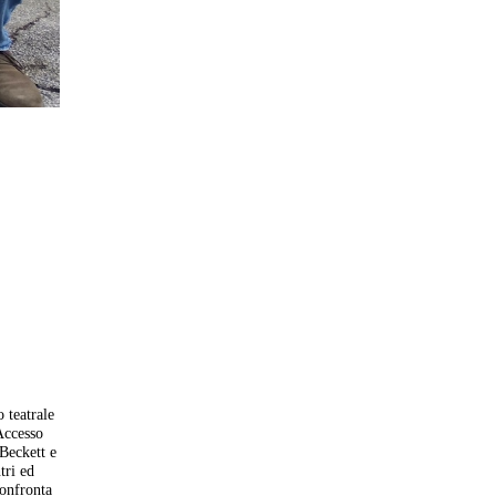
 teatrale
Accesso
Beckett e
tri ed
confronta