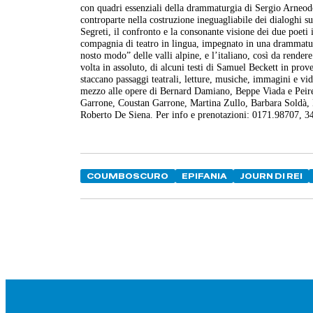
con quadri essenziali della drammaturgia di Sergio Arneod
controparte nella costruzione ineguagliabile dei dialoghi s
Segreti, il confronto e la consonante visione dei due poeti
compagnia di teatro in lingua, impegnato in una drammaturgi
nosto modo” delle valli alpine, e l’italiano, così da render
volta in assoluto, di alcuni testi di Samuel Beckett in prov
staccano passaggi teatrali, letture, musiche, immagini e vid
mezzo alle opere di Bernard Damiano, Beppe Viada e Peir
Garrone, Coustan Garrone, Martina Zullo, Barbara Soldà,
Roberto De Siena. Per info e prenotazioni: 0171.98707,
COUMBOSCURO
EPIFANIA
JOURN DI REI