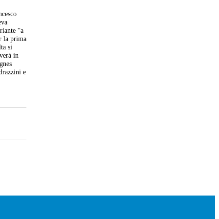
ancesco
eva
riante “a
r la prima
ta si
verà in
Agnes
razzini e