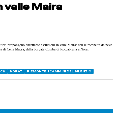
n valle Maira
tori propongono altrettante escursioni in valle Maira: con le racchette da neve
ate di Celle Macra, dalla borgata Comba di Roccabruna a Norat.
UCH
NORAT
PIEMONTE. I CAMMINI DEL SILENZIO