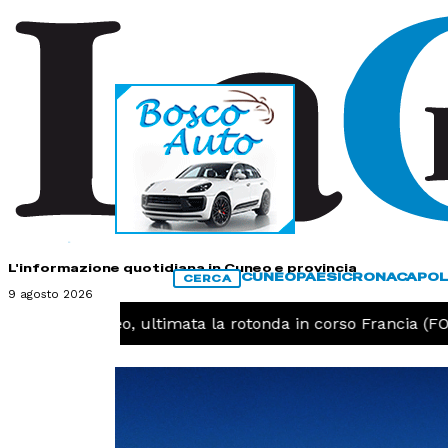
HOME
CONTATTI
L'informazione quotidiana in Cuneo e provincia
CUNEO
PAESI
CRONACA
POL
CERCA
9 agosto 2026
UNEO -
Cuneo, ultimata la rotonda in corso Francia (FOT